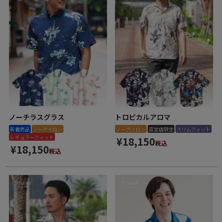
ノーチラスグラス
トロピカルアロマ
新着商品
ノーアイロン
ノーアイロン
直営店限定
スリムフィット
レギュラーフィット
¥
18,150
税込
¥
18,150
税込