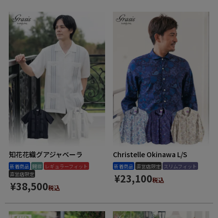
新商品
再入荷商品
アウトレット
サイズから探す
レーベルから探す
知花花織グアジャベーラ
Christelle Okinawa L/S
新着商品
開襟
レギュラーフィット
新着商品
直営店限定
スリムフィット
直営店限定
¥
23,100
税込
¥
38,500
税込