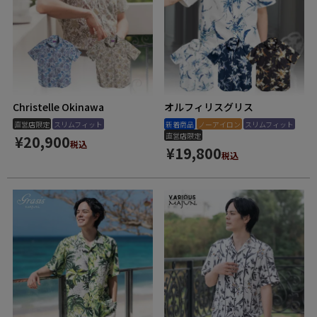
Christelle Okinawa
オルフィリスグリス
直営店限定
スリムフィット
新着商品
ノーアイロン
スリムフィット
直営店限定
¥
20,900
税込
¥
19,800
税込