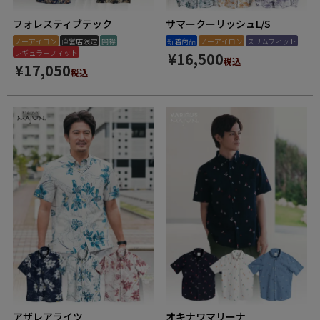
フォレスティブテック
サマークーリッシュL/S
ノーアイロン
直営店限定
開襟
新着商品
ノーアイロン
スリムフィット
レギュラーフィット
¥
16,500
税込
¥
17,050
税込
アザレアライツ
オキナワマリーナ