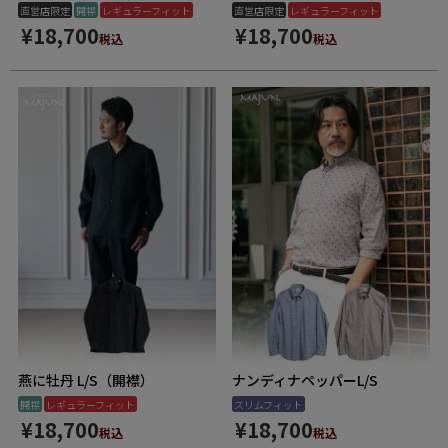
直営店限定
開襟
レギュラーフィット
直営店限定
レギュラーフィット
¥
18,700
¥
18,700
税込
税込
燕に牡丹 L/S（開襟）
ナンディナペッパーL/S
開襟
レギュラーフィット
スリムフィット
¥
18,700
¥
18,700
税込
税込