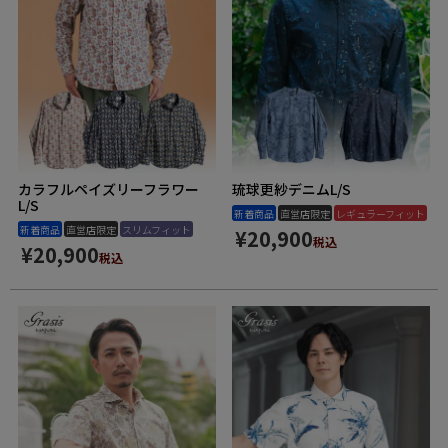
カラフルペイズリーフラワー
琉球更紗デニムL/S
L/S
新着商品
直営店限定
レギュラーフィット
新着商品
直営店限定
スリムフィット
¥
20,900
税込
¥
20,900
税込