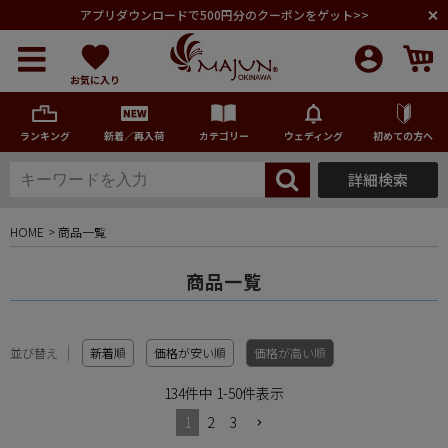
アプリダウンロードで500円分のクーポンをゲット>>
お気に入り
ランキング
新着／再入荷
カテゴリー
ウェディング
初めての方へ
詳細検索
メンズ
HOME
商品一覧
レディース
商品一覧
キッズ
並び替え
新着順
価格が安い順
価格が高い順
ペア商品
134
件中
1
-
50
件表示
1
2
3
ランキング