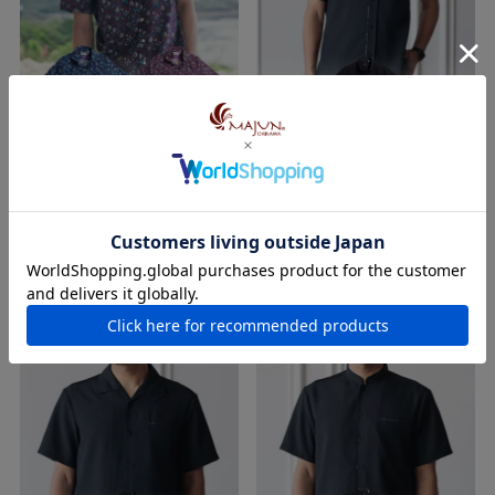
マッサール・イクソラ
オキナワン・クラシック
直営店限定
スリムフィット
新着商品
ノーアイロン
スリムフィット
¥
17,600
¥
17,050
税込
税込