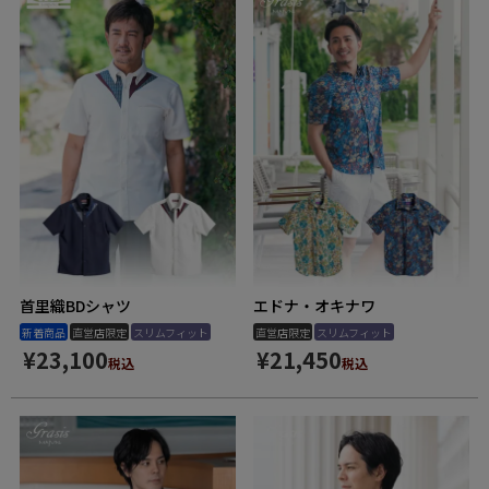
首里織BDシャツ
エドナ・オキナワ
新着商品
直営店限定
スリムフィット
直営店限定
スリムフィット
¥
23,100
¥
21,450
税込
税込