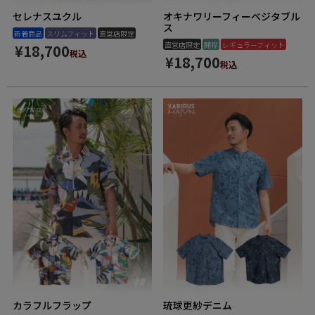
セレナスユクル
オキナワリーフィーベジタブル
ス
新着商品
スリムフィット
直営店限定
直営店限定
開襟
レギュラーフィット
¥
18,700
税込
¥
18,700
税込
カラフルフラップ
琉球更紗デニム