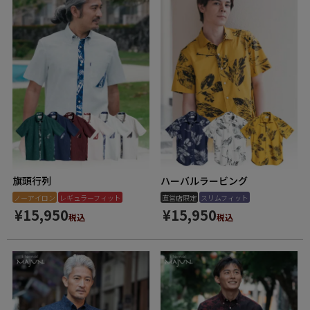
旗頭行列
ハーバルラービング
ノーアイロン
レギュラーフィット
直営店限定
スリムフィット
¥
15,950
¥
15,950
税込
税込