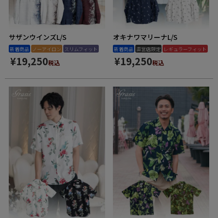
サザンウインズL/S
オキナワマリーナL/S
新着商品
ノーアイロン
スリムフィット
新着商品
直営店限定
レギュラーフィット
¥
19,250
¥
19,250
税込
税込