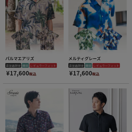
パルマエアリズ
メルティグレーズ
直営店限定
開襟
レギュラーフィット
直営店限定
開襟
レギュラーフィット
¥
17,600
¥
17,600
税込
税込