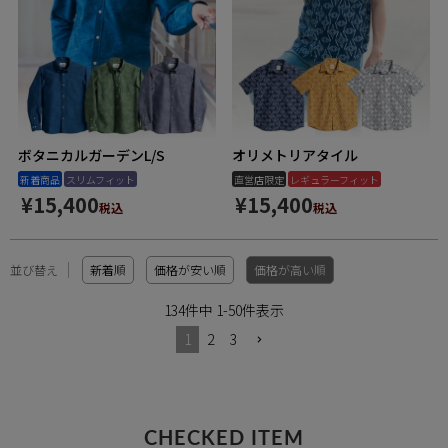
ボタニカルガーデンL/S
オリメトリアタイル
新着商品
スリムフィット
直営店限定
レギュラーフィット
¥
15,400
¥
15,400
税込
税込
並び替え
新着順
価格が安い順
価格が高い順
134
件中
1
-
50
件表示
1
2
3
CHECKED ITEM