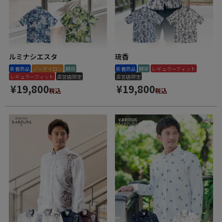
ルミナシエスタ
琉香
新着商品
ノーアイロン
開襟
新着商品
開襟
レギュラーフィット
レギュラーフィット
直営店限定
直営店限定
¥
19,800
¥
19,800
税込
税込