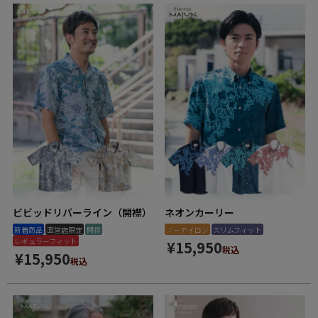
ビビッドリバーライン（開襟）
ネオンカーリー
新着商品
直営店限定
開襟
ノーアイロン
スリムフィット
レギュラーフィット
¥
15,950
税込
¥
15,950
税込