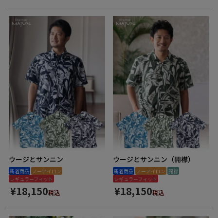
ウージとサンニン
ウージとサンニン（開襟）
新着商品
ノーアイロン
新着商品
ノーアイロン
開襟
レギュラーフィット
レギュラーフィット
¥
18,150
¥
18,150
税込
税込