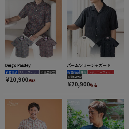
Deigo Paisley
パームツリージャガード
新着商品
スリムフィット
直営店限定
新着商品
開襟
レギュラーフィット
直営店限定
¥
20,900
税込
¥
20,900
税込