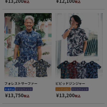
¥
13,200
¥
12,100
税込
税込
フォレストサーファー
ビビッドジンジャー
新着商品
スリムフィット
ノーアイロン
スリムフィット
¥
13,750
¥
13,200
税込
税込