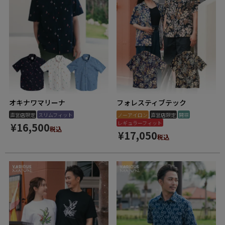
オキナワマリーナ
フォレスティブテック
直営店限定
スリムフィット
ノーアイロン
直営店限定
開襟
レギュラーフィット
¥
16,500
税込
¥
17,050
税込