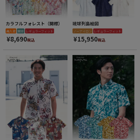
カラフルフォレスト（開襟）
琉球列島絵図
再入荷
開襟
レギュラーフィット
ノーアイロン
レギュラーフィット
¥
8,690
¥
15,950
税込
税込