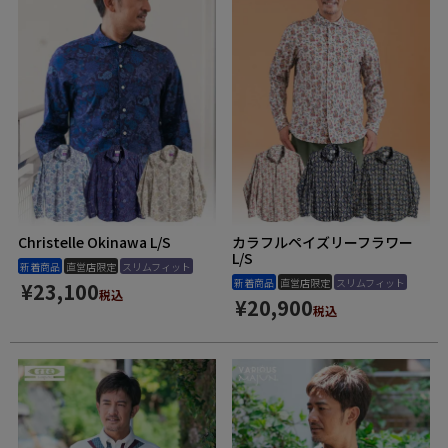
Christelle Okinawa L/S
カラフルペイズリーフラワー
L/S
新着商品
直営店限定
スリムフィット
新着商品
直営店限定
スリムフィット
¥
23,100
税込
¥
20,900
税込