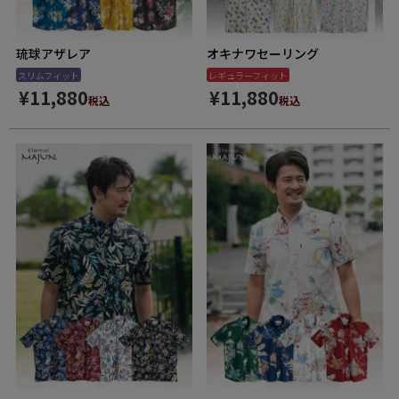
琉球アザレア
オキナワセーリング
スリムフィット
レギュラーフィット
¥
11,880
¥
11,880
税込
税込