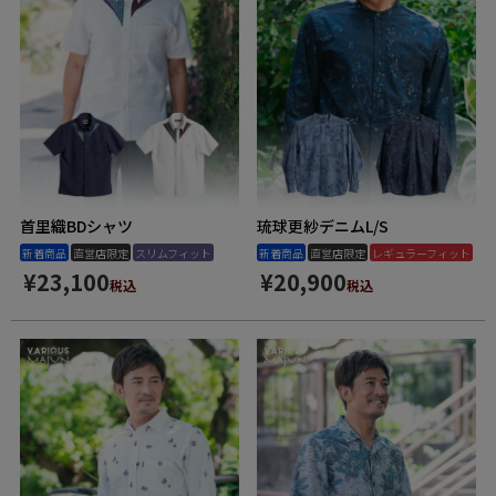
首里織BDシャツ
琉球更紗デニムL/S
新着商品
直営店限定
スリムフィット
新着商品
直営店限定
レギュラーフィット
¥
23,100
¥
20,900
税込
税込