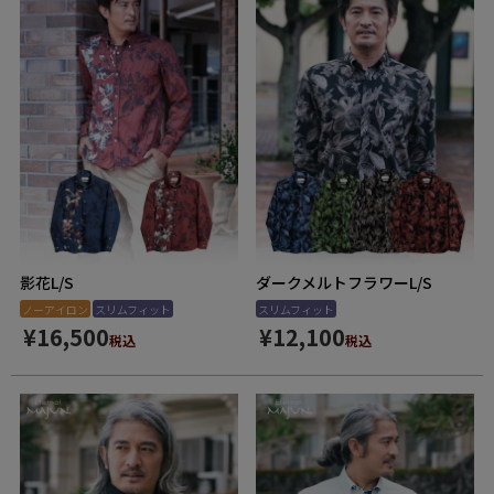
影花L/S
ダークメルトフラワーL/S
ノーアイロン
スリムフィット
スリムフィット
¥
16,500
¥
12,100
税込
税込