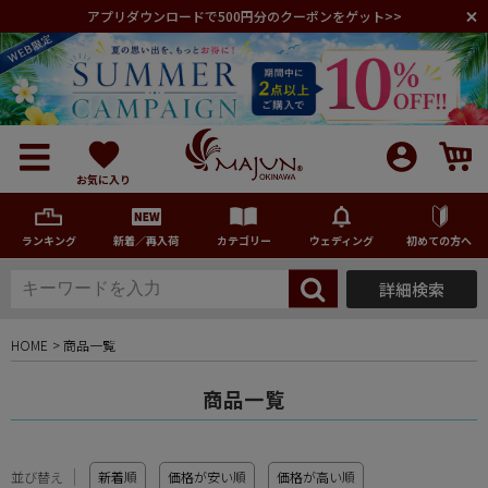
アプリダウンロードで500円分のクーポンをゲット>>
お気に入り
ランキング
新着／再入荷
カテゴリー
ウェディング
初めての方へ
詳細検索
メンズ
HOME
商品一覧
レディース
商品一覧
キッズ
並び替え
新着順
価格が安い順
価格が高い順