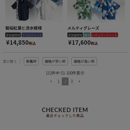
菊桜紅葉と流水模様
メルティグレーズ
直営店限定
スリムフィット
直営店限定
開襟
レギュラーフィット
¥
14,850
¥
17,600
税込
税込
並び替え
新着順
価格が安い順
価格が高い順
132
件中
51
-
100
件表示
1
2
3
CHECKED ITEM
最近チェックした商品