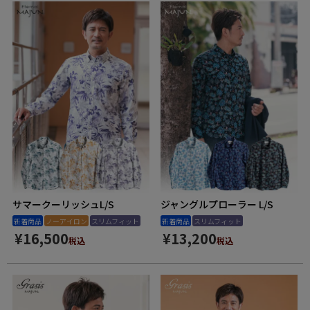
サマークーリッシュL/S
ジャングルプローラー L/S
新着商品
ノーアイロン
スリムフィット
新着商品
スリムフィット
¥
16,500
¥
13,200
税込
税込