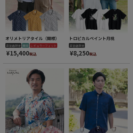
オリメトリアタイル（開襟）
トロピカルペイント月桃
直営店限定
開襟
レギュラーフィット
直営店限定
¥
15,400
¥
8,250
税込
税込