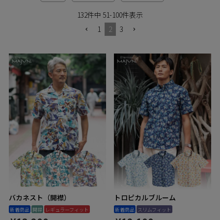
ペア商品
132
件中
51
-
100
件表示
1
2
3
ランキング
新商品
再入荷商品
アウトレット
サイズから探す
レーベルから探す
バカネスト（開襟）
トロピカルブルーム
新着商品
開襟
レギュラーフィット
新着商品
スリムフィット