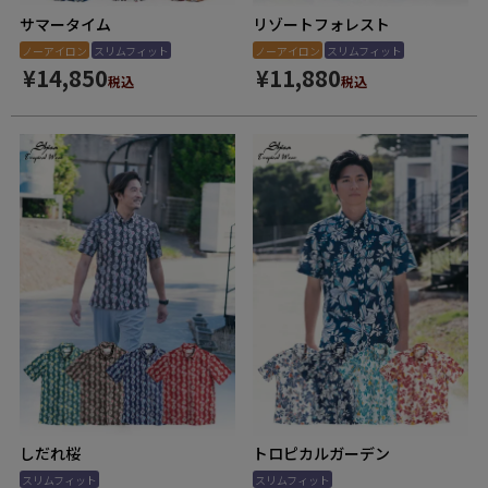
サマータイム
リゾートフォレスト
ノーアイロン
スリムフィット
ノーアイロン
スリムフィット
¥
14,850
¥
11,880
税込
税込
しだれ桜
トロピカルガーデン
スリムフィット
スリムフィット