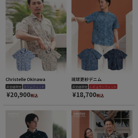
Christelle Okinawa
琉球更紗デニム
直営店限定
スリムフィット
直営店限定
レギュラーフィット
¥
20,900
¥
18,700
税込
税込