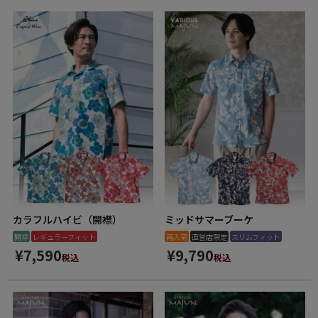
カラフルハイビ（開襟）
ミッドサマーブーケ
開襟
レギュラーフィット
再入荷
直営店限定
スリムフィット
¥
7,590
¥
9,790
税込
税込