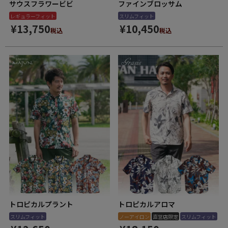
サウスフラワービビ
ファインブロッサム
レギュラーフィット
スリムフィット
¥
13,750
¥
10,450
税込
税込
トロピカルプラント
トロピカルアロマ
スリムフィット
ノーアイロン
直営店限定
スリムフィット