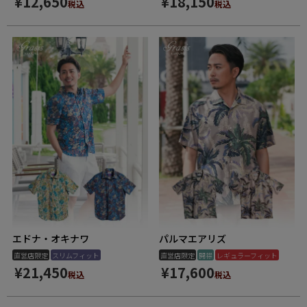
¥
12,650
¥
18,150
税込
税込
エドナ・オキナワ
パルマエアリズ
直営店限定
スリムフィット
直営店限定
開襟
レギュラーフィット
¥
21,450
¥
17,600
税込
税込