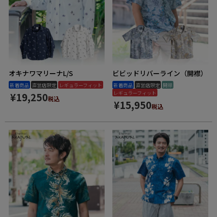
オキナワマリーナL/S
ビビッドリバーライン（開襟）
新着商品
直営店限定
レギュラーフィット
新着商品
直営店限定
開襟
レギュラーフィット
¥
19,250
税込
¥
15,950
税込