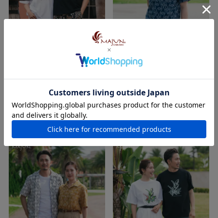
フォレスティブテック（ショー
オリメトリアタイル
トパンツ）
直営店限定
レギュラーフィット
ノーアイロン
直営店限定
¥
15,400
税込
¥
14,300
税込