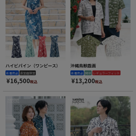
ハイビパイン（ワンピース）
沖縄鳥獣戯画
新着商品
直営店限定
新着商品
開襟
レギュラーフィット
¥
16,500
¥
13,200
税込
税込