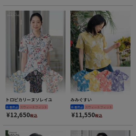
トロピカリーヌソレイユ
みみぐすい
新着商品
スウィートフィット
新着商品
スウィートフィット
¥
12,650
¥
11,550
税込
税込