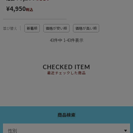
¥
4,950
税込
並び替え
新着順
価格が安い順
価格が高い順
43
件中
1
-
43
件表示
CHECKED ITEM
最近チェックした商品
商品検索