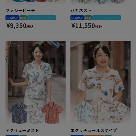
ファジーピーチ
バカネスト
新着商品
開襟
リラックスフィット
新着商品
開襟
リラックスフィット
¥
9,350
¥
11,550
税込
税込
アグリューミスト
エクリチュールスケイプ