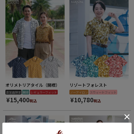
オリメトリアタイル（開襟）
リゾートフォレスト
直営店限定
開襟
レギュラーフィット
ノーアイロン
スウィートフィット
¥
15,400
¥
10,780
税込
税込