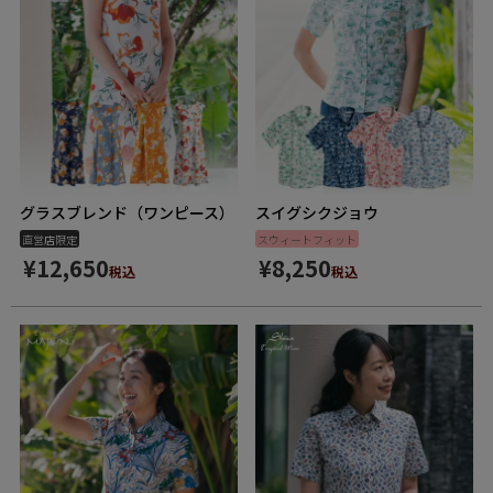
グラスブレンド（ワンピース）
スイグシクジョウ
直営店限定
スウィートフィット
¥
12,650
¥
8,250
税込
税込