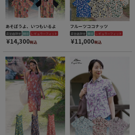
あそぼうよ、いつもいるよ
フルーツココナッツ
直営店限定
開襟
レギュラーフィット
直営店限定
開襟
レギュラーフィット
¥
14,300
¥
11,000
税込
税込