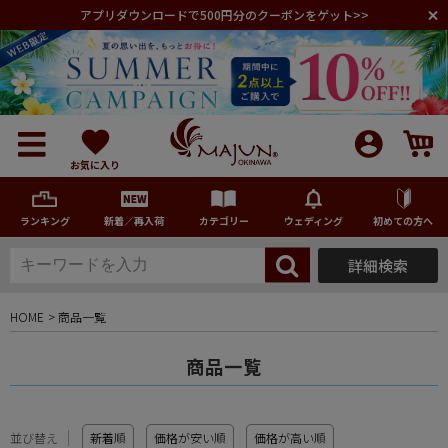
アプリダウンロードで500円分のクーポンをゲット>>
お気に入り
ランキング
新着／再入荷
カテゴリー
ウェディング
初めての方へ
詳細検索
メンズ
HOME
商品一覧
レディース
商品一覧
キッズ
並び替え
新着順
価格が安い順
価格が高い順