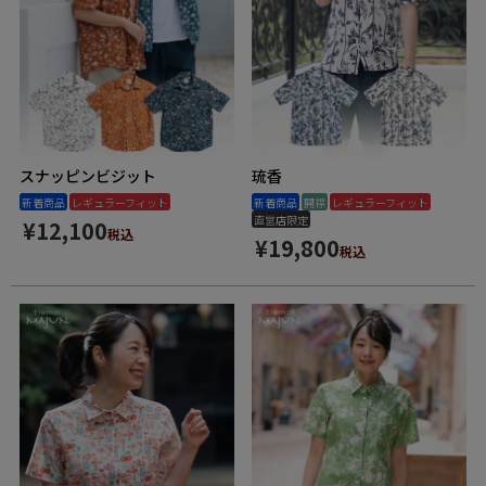
スナッピンビジット
琉香
新着商品
レギュラーフィット
新着商品
開襟
レギュラーフィット
直営店限定
¥
12,100
税込
¥
19,800
税込