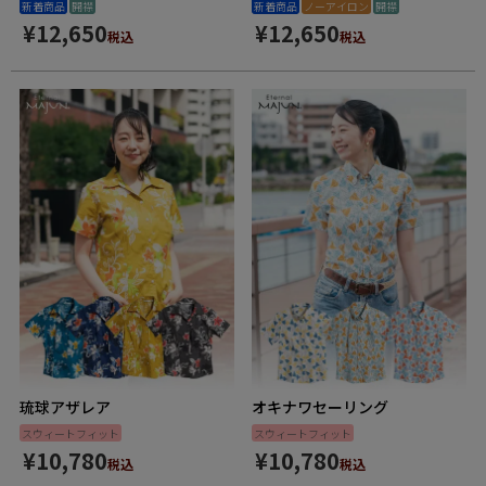
新着商品
開襟
新着商品
ノーアイロン
開襟
¥
12,650
¥
12,650
税込
税込
琉球アザレア
オキナワセーリング
スウィートフィット
スウィートフィット
¥
10,780
¥
10,780
税込
税込