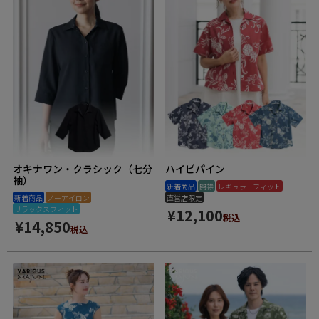
オキナワン・クラシック（七分
ハイビパイン
袖）
新着商品
開襟
レギュラーフィット
新着商品
ノーアイロン
直営店限定
リラックスフィット
¥
12,100
税込
¥
14,850
税込