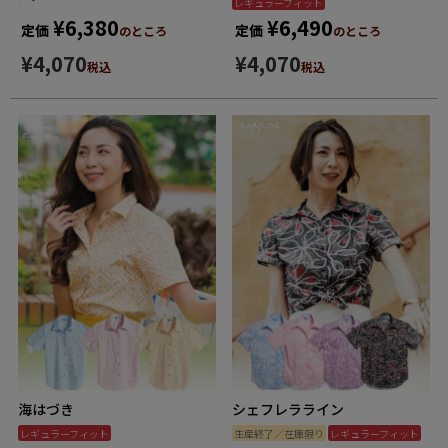
レギュラーフィット
¥
6,380
¥
6,490
定価
定価
のところ
のところ
¥
4,070
¥
4,070
税込
税込
海はづき
シェフレラライン
レギュラーフィット
生産終了／在庫限り
レギュラーフィット