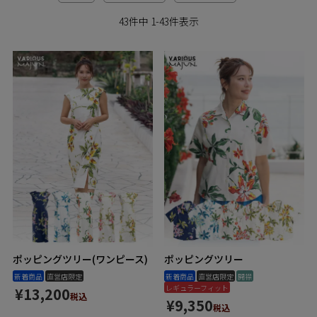
ペア商品
43
件中
1
-
43
件表示
ランキング
新商品
再入荷商品
アウトレット
サイズから探す
ポッピングツリー(ワンピース)
ポッピングツリー
レーベルから探す
新着商品
直営店限定
新着商品
直営店限定
開襟
レギュラーフィット
¥
13,200
税込
¥
9,350
税込