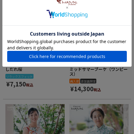
しだれ桜
ミッドサマーブーケ（ワンピー
ス）
リラックスフィット
再入荷
直営店限定
¥
7,150
税込
¥
14,300
税込