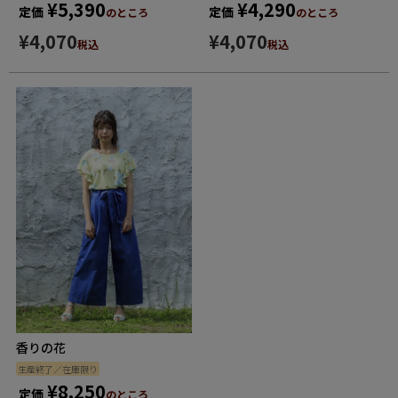
¥
5,390
¥
4,290
定価
定価
のところ
のところ
¥
4,070
¥
4,070
税込
税込
香りの花
生産終了／在庫限り
¥
8,250
定価
のところ