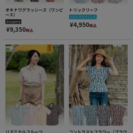
オキナワグラッシーズ（ワンピ
トリックリーフ
ース）
リラックスフィット
直営店限定
¥
4,950
税込
¥
9,350
税込
リズミカルフルーツ
コントラストフラワー（ブラウ