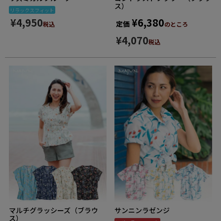
ス）
リラックスフィット
¥
6,380
¥
4,950
定価
のところ
税込
¥
4,070
税込
マルチグラッシーズ（ブラウ
サンニンラゼンジ
ス）