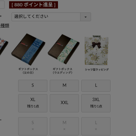
[
880
ポイント進呈 ]
(
の種類
必
須
)
S
M
L
XL
3XL
XXL
残り1点
残り1点
ー
S
M
L
×
×
×