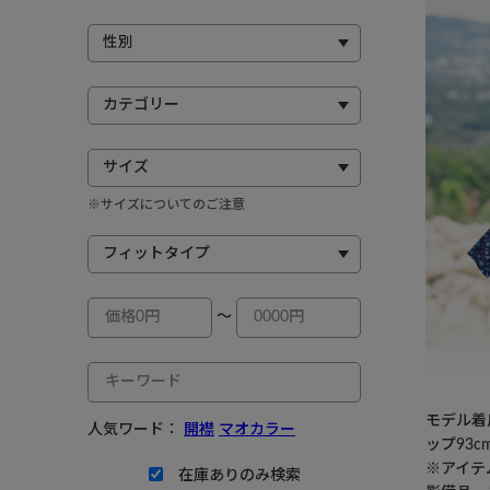
※サイズについてのご注意
～
モデル着用
人気ワード：
開襟
マオカラー
ップ93c
※アイテ
在庫ありのみ検索