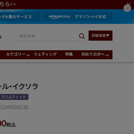
ちら>>
詳細検索▼
る
カテゴリー
ウェディング
特集
初めての方へ
ール・イクソラ
スリムフィット
EGM05053S
00
税込