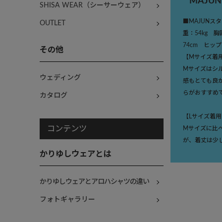
MAJU
SHISA WEAR（シーサーウェア）
■MAJUNス
OUTLET
重：54kg 
74cm ヒッ
その他
【Mサイズ着
Mサイズはシ
ウェディング
感もとても良
らがおすすめ
カタログ
【Lサイズ着用
コンテンツ
Mサイズに比
が、着丈は少
かりゆしウェアとは
かりゆしウェアとアロハシャツの違い
フォトギャラリー