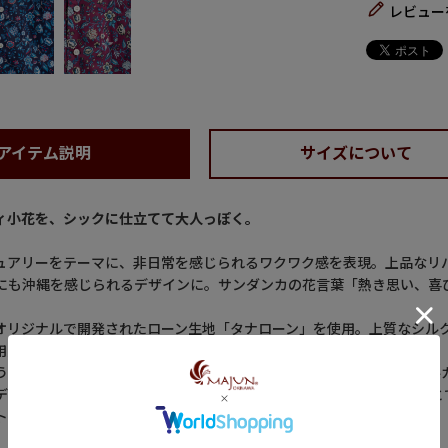
レビュー
アイテム説明
サイズについて
ィ小花を、シックに仕立てて大人っぽく。
ュアリーをテーマに、非日常を感じられるワクワク感を表現。上品なリ
にも沖縄を感じられるデザインに。サンダンカの花言葉「熱き思い、喜
オリジナルで開発されたローン生地「タナローン」を使用。上質なシル
用量を控えた環境に優しいプリント手法で加工されています。
うスリムフィットシルエット。襟先が水平に大きく開いたホリゾンタル
ディネートにマッチするデザインです。3mmのステッチを効かせるこ
トや釦ホールの向きなど細かなディティールにもこだわった一着です。