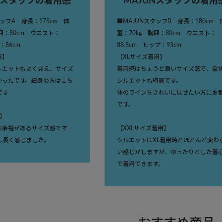
Nスタッフの着用感
MAJUNスタッフの着用
タッフA 身長：175cm 体
■MAJUNスタッフB 身長：180cm 
胸囲：80cm ウエスト：
重：70kg 胸囲：80cm ウエスト：
プ：86cm
88.5cm ヒップ：93cm
用】
【XLサイズ着用】
ルエットもよく見え、サイズ
着用感はちょうど良いサイズ感で、全
かったです。細身の方はこち
シルエットも綺麗です。
です
体のラインをきれいに見せたい方にお
です。
】
べ余裕があるサイズ感です
【XXLサイズ着用】
し長く感じました。
シルエットはXL着用時とほとんど変わ
い感じがしますが、ゆったりとした着
で着用できます。