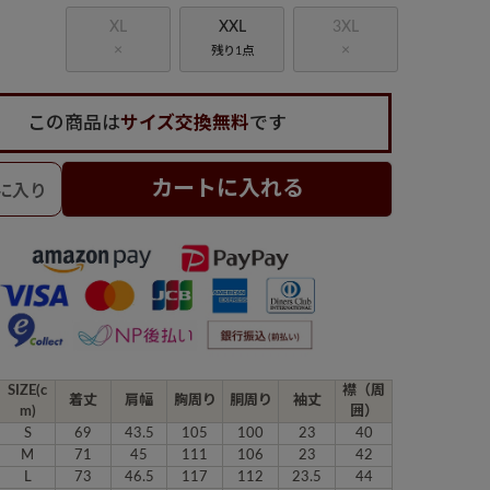
XL
XXL
3XL
×
×
残り1点
この商品は
サイズ交換無料
です
カートに入れる
SIZE(c
襟（周
着丈
肩幅
胸周り
胴周り
袖丈
m)
囲）
S
69
43.5
105
100
23
40
M
71
45
111
106
23
42
L
73
46.5
117
112
23.5
44