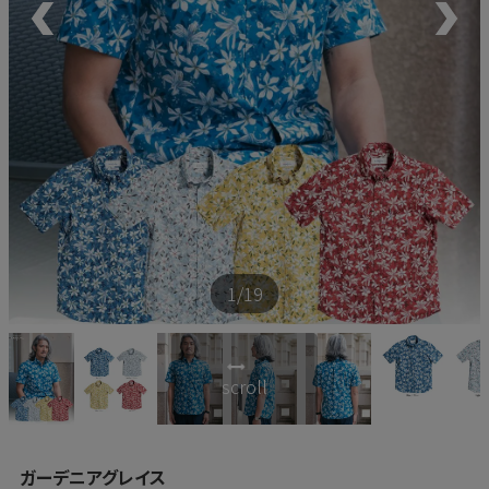
新商品
再入荷商品
アウトレット
サイズから探す
1
/19
レーベルから探す
scroll
ガーデニアグレイス