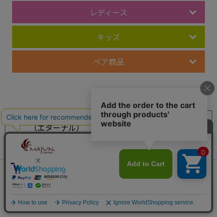
レディース
キッズ
ペア商品
レーベル
MAJUN Eternal
MAJUN Grasis
（エターナル）
（グレイシス）
MAJUN Various
MAJUN PLUS
（ヴァリアス）
（プラス）
MAJUN OKINAWA
OCEAN BLUE
会員は523ポイント付与！
新規会員登録はこちら
（オキナワ）
（オーシャンブルー）
¥
10,450
税込
カートに入れる
LEAF GREEN
FLOWER RED
（リーフグリーン）
（フラワーレッド）