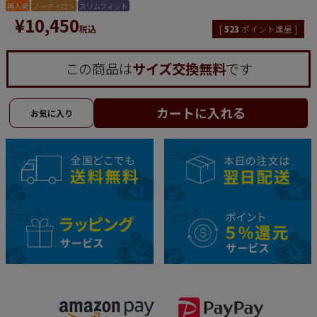
再入荷
ノーアイロン
スリムフィット
¥
10,450
税込
[
523
ポイント進呈 ]
この商品は
サイズ交換無料
です
カートに入れる