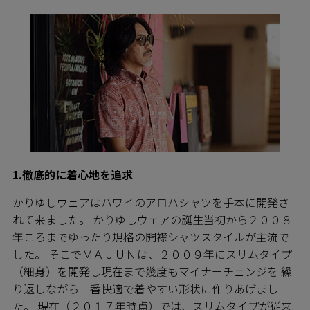
1.徹底的に着心地を追求
かりゆしウェアはハワイのアロハシャツを手本に開発さ
れて来ました。 かりゆしウェアの誕生当初から２００８
年ころまでゆったり規格の開襟シャツスタイルが主流で
した。 そこでＭＡＪＵＮは、２００９年にスリムタイプ
（細身）を開発し現在まで幾度もマイナーチェンジを 繰
り返しながら一番快適で着やすい形状に作りあげまし
た。 現在（２０１７年時点）では、スリムタイプが従来