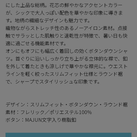
にした上品な総柄。花芯の鮮やかなアクセントカラー
が、シックで大人っぽい配色を華やかな印象に導きま
す。地柄の繊細なデザインも魅力です。
織物ながらストレッチ性のあるノーアイロン素材。点接
触でサラッとした肌触りと速乾性が特徴で、暑い日も快
適に過ごせる機能素材です。
オンにもオフにも幅広く着回しの効くボタンダウンシャ
ツ。首ぐりに沿いしっかり立ち上がる立体的な襟で、釦
を外して着たときも涼しげで華やかな襟元に。ウエスト
ラインを軽く絞ったスリムフィット仕様とラウンド裾
で、シャープでスタイリッシュな印象です。
デザイン：スリムフィット・ボタンダウン・ラウンド裾
素材：フレリック／ポリエステル100％
ボタン：MAJUN文字入り樹脂釦