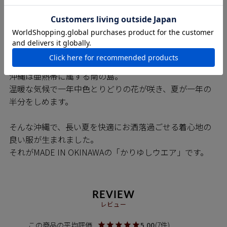
※巻き伏せ本縫い・・・耐久性の高い縫製方法で仕上が
りの見栄えもよく、オーダーメイドシャツや 高級ブラン
ドのシャツでも多く採用されている縫製方法です。
青い海、青い空、まぶしい日差し、色とりどりの花や
木々･･･。
沖縄は亜熱帯に属する南の島。
温暖な気候で一年中色とりどりの花が咲き、夏が一年の
半分をしめます。
そんな沖縄で、長い夏を快適にお洒落過ごせる着心地の
良い服が生まれました。
それがMADE IN OKINAWAの「かりゆしウエア」です。
REVIEW
レビュー
5.00
7