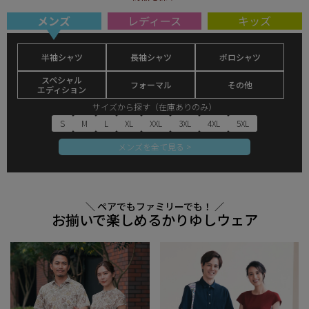
メンズ
レディース
キッズ
半袖シャツ
長袖シャツ
ポロシャツ
スペシャル
フォーマル
その他
エディション
サイズから探す（在庫ありのみ）
S
M
L
XL
XXL
3XL
4XL
5XL
メンズを全て見る >
＼ ペアでもファミリーでも！ ／
お揃いで楽しめるかりゆしウェア