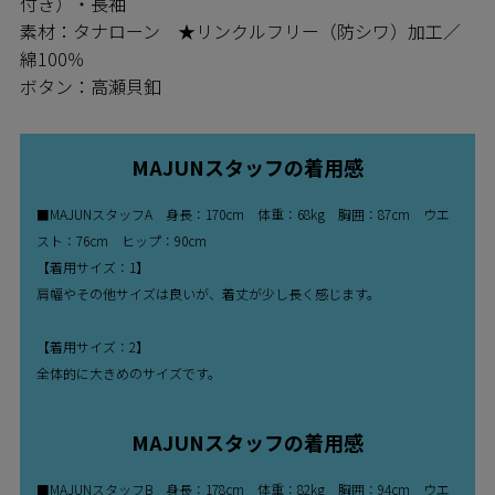
付き）・長袖
素材：タナローン ★リンクルフリー（防シワ）加工／
綿100％
ボタン：高瀬貝釦
MAJUNスタッフの着用感
■MAJUNスタッフA 身長：170cm 体重：68kg 胸囲：87cm ウエ
スト：76cm ヒップ：90cm
【着用サイズ：1】
肩幅やその他サイズは良いが、着丈が少し長く感じます。
【着用サイズ：2】
全体的に大きめのサイズです。
MAJUNスタッフの着用感
■MAJUNスタッフB 身長：178cm 体重：82kg 胸囲：94cm ウエ