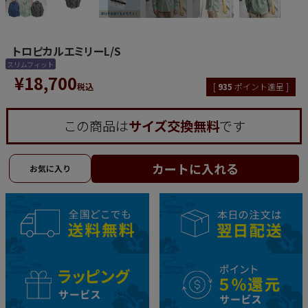
トロピカルエミリーL/S
スリムフィット
¥
18,700
税込
[
935
ポイント進呈 ]
この商品は
サイズ交換無料
です
カートに入れる