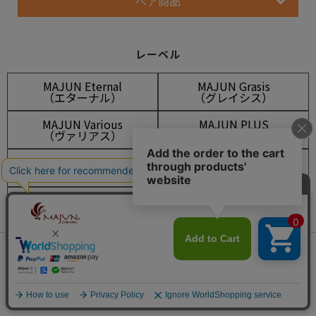
ペア商品
レーベル
MAJUN Eternal
MAJUN Grasis
（エターナル）
（グレイシス）
MAJUN Various
MAJUN PLUS
（ヴァリアス）
（プラス）
MAJUN OKINAWA
OCEAN BLUE
（オキナワ）
（オーシャンブルー）
LEAF GREEN
FLOWER RED
（リーフグリーン）
（フラワーレッド）
SHISA WEAR
OUTLET
（シーサーウェア）
（アウトレット）
会員は935ポイント付与！
新規会員登録はこちら
¥
18,700
税込
カートに入れる