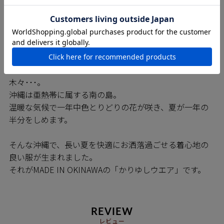
ち早く「※巻き伏せ縫い」の技術を確立しており、
MAJUNシャツは高いレベルの縫製が約束されています。
※巻き伏せ本縫い・・・耐久性の高い縫製方法で仕上が
りの見栄えもよく、オーダーメイドシャツや 高級ブラン
ドのシャツでも多く採用されている縫製方法です。
青い海、青い空、まぶしい日差し、色とりどりの花や
木々･･･。
沖縄は亜熱帯に属する南の島。
温暖な気候で一年中色とりどりの花が咲き、夏が一年の
半分をしめます。
そんな沖縄で、長い夏を快適にお洒落過ごせる着心地の
良い服が生まれました。
それがMADE IN OKINAWAの「かりゆしウエア」です。
REVIEW
レビュー