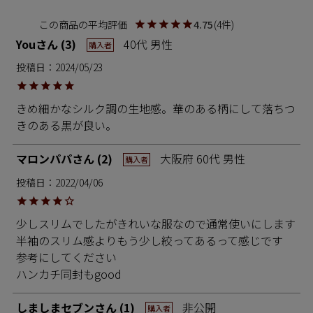
4.75
4
You
3
40代
男性
購入者
投稿日
2024/05/23
きめ細かなシルク調の生地感。華のある柄にして落ちつ
きのある黒が良い。
マロンパパ
2
大阪府
60代
男性
購入者
投稿日
2022/04/06
少しスリムでしたがきれいな服なので通常使いにします

半袖のスリム感よりもう少し絞ってあるって感じです

参考にしてください

しましまセブン
1
非公開
購入者