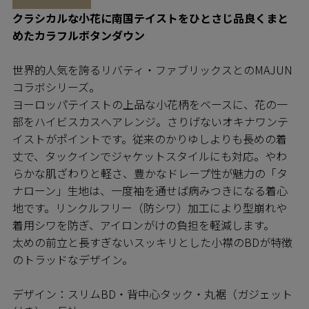
クラシカルな小花に南国テイストをひとさじ品良くまと
めたカラフルボタンダウン
世界的人気を誇るリバティ・ファブリックスとのMAJUN
コラボシリーズ。
ヨーロッパテイストの上品な小花柄をベースに、花の一
部をハイビスカスへアレンジ。さりげないオキナワンテ
イストがポイントです。従来のかりゆしよりも長めの着
丈で、タックインでジャケットスタイルにも対応。やわ
らかな肌ざわりと軽さ、豊かなドレープ性が魅力の「タ
ナローン」生地は、一度袖を通せば病みつきになる着心
地です。リンクルフリー（防シワ）加工により型崩れや
着用シワを防ぎ、アイロンがけの負担を軽減します。
太めの前立と長すぎないスッキリとした小襟のBDが特徴
のトラッドなデザイン。
デザイン：スリムBD・背中心タック・丸裾（ガジェット