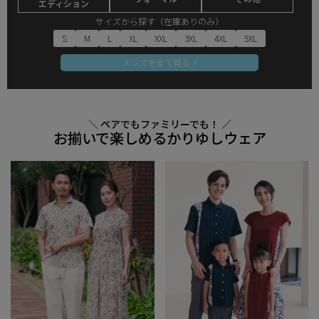
エディション
サイズから探す（在庫ありのみ）
S
M
L
XL
XXL
3XL
4XL
5XL
メンズを全て見る >
＼ ペアでもファミリーでも！ ／
お揃いで楽しめるかりゆしウェア