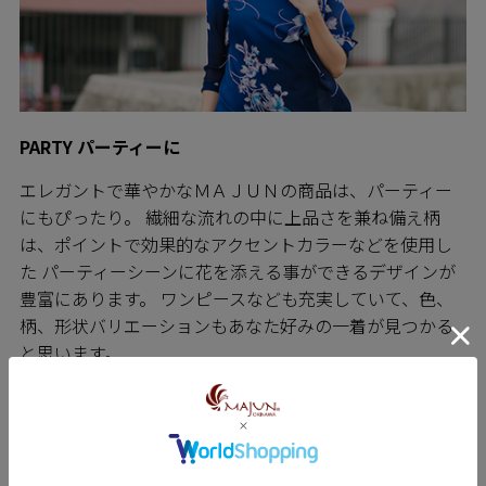
PARTY パーティーに
エレガントで華やかなＭＡＪＵＮの商品は、パーティー
にもぴったり。 繊細な流れの中に上品さを兼ね備え柄
は、ポイントで効果的なアクセントカラーなどを使用し
た パーティーシーンに花を添える事ができるデザインが
豊富にあります。 ワンピースなども充実していて、色、
柄、形状バリエーションもあなた好みの一着が見つかる
と思います。