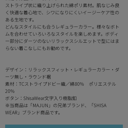
ストライプ状に織り上げられた綿ポリ素材。肌なじみ良
く快適な着心地で、シワになりにくいイージーケア性の
ある生地です。
どんなスタイルにも合うレギュラーカラー。様々なボト
ムを合わせていろいろなスタイルを楽しめます。ボディ
ー部分にダーツのないリラックスシルエットで型にはま
らない着こなしにもお勧めです。
デザイン：リラックスフィット・レギュラーカラー・ダ
ーツ無し・ラウンド裾
素材：TCストライプドビー織／綿80％ ポリエステル
20％
ボタン：ShisaWear文字入り樹脂釦
※当商品は「MAJUN」の兄弟ブランド、「SHISA
WEAR」ブランド商品です。