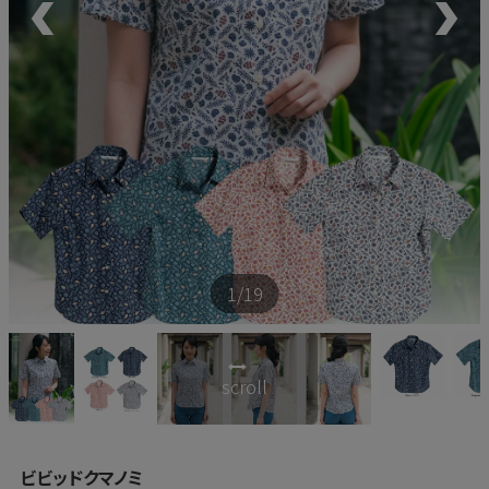
新商品
再入荷商品
アウトレット
サイズから探す
1
/19
レーベルから探す
scroll
ビビッドクマノミ