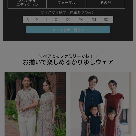
スペシャル
フォーマル
その他
エディション
サイズから探す（在庫ありのみ）
S
M
L
XL
XXL
3XL
4XL
5XL
メンズを全て見る >
＼ ペアでもファミリーでも！ ／
お揃いで楽しめるかりゆしウェア