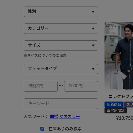
※サイズについてのご注意
～
コレクトフ
新着商品
ス
直営店限定
人気ワード：
開襟
マオカラー
¥
13,75
在庫ありのみ検索