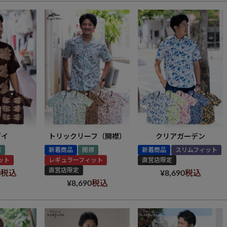
ダイ
トリックリーフ（開襟）
クリアガーデン
襟
新着商品
開襟
新着商品
スリムフィット
ット
レギュラーフィット
直営店限定
直営店限定
0
税込
¥
8,690
税込
¥
8,690
税込