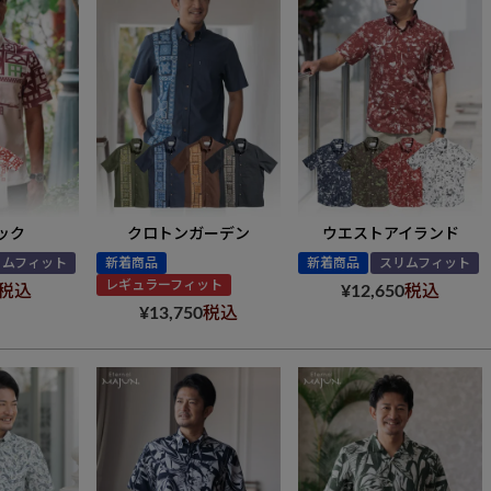
ック
クロトンガーデン
ウエストアイランド
リムフィット
新着商品
新着商品
スリムフィット
レギュラーフィット
税込
¥
12,650
税込
¥
13,750
税込