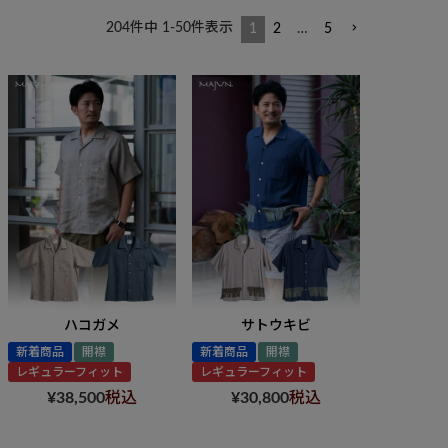
204
件中
1
-
50
件表示
1
2
…
5
ハコガメ
サトウキビ
新着商品
開襟
新着商品
開襟
レギュラーフィット
レギュラーフィット
¥
38,500
税込
¥
30,800
税込