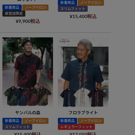
新着商品
ノーアイロン
新着商品
ノーアイロン
スリムフィット
直営店限定
¥
15,400
税込
¥
9,900
税込
ヤンバルの森
フロラブライト
新着商品
ノーアイロン
新着商品
ノーアイロン
スリムフィット
レギュラーフィット
¥
15,400
税込
¥
17,050
税込