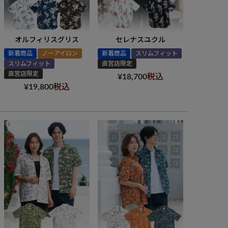
オルフィリスグリス
セレナスユクル
新着商品
ノーアイロン
新着商品
スリムフィット
スリムフィット
直営店限定
直営店限定
¥
18,700
税込
¥
19,800
税込