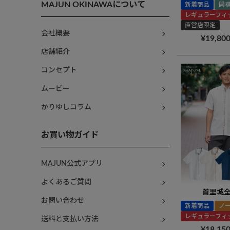
MAJUN OKINAWAについて
新着商品
開
レギュラーフィ
直営店限定
会社概要
¥
19,80
店舗紹介
コンセプト
ムービー
かりゆしコラム
お買い物ガイド
MAJUN公式アプリ
よくあるご質問
首里城
お問い合わせ
新着商品
ノ
レギュラーフィ
送料と支払い方法
¥
18,15