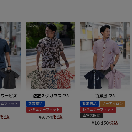
ラワービズ
泡盛スクガラス-’26
百鳳凰-’26
リムフィット
新着商品
新着商品
ノーアイロン
レギュラーフィット
レギュラーフィット
直営店限定
0
税込
¥
9,790
税込
¥
18,150
税込