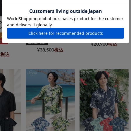
クラシック
知花花織グアジャベーラ
Deigo Paisley
ラー）
新着商品
開襟
新着商品
スリムフィット
ーアイロン
レギュラーフィット
直営店限定
ット
直営店限定
¥
20,900
税込
¥
38,500
税込
0
税込