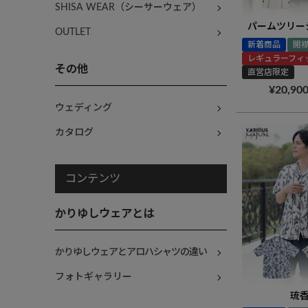
SHISA WEAR（シーサーウェア）
パームツリー
OUTLET
新着商品
開
レギュラーフィ
その他
直営店限定
¥
20,90
ウェディング
カタログ
コンテンツ
かりゆしウェアとは
かりゆしウェアとアロハシャツの違い
フォトギャラリー
琉