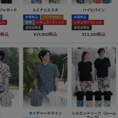
ジャガード
ルミナシエスタ
ハイビパイン
襟
新着商品
ノーアイロン
新着商品
ット
開襟
レギュラーフィット
レギュラーフィット
直営店限定
直営店限定
0
税込
¥
19,800
税込
¥
13,200
税込
香
ネイチャーテライン
シルエットリーフ（ルーム
ウェア）