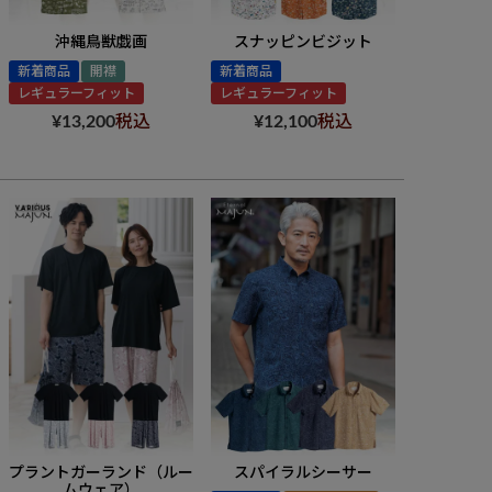
沖縄鳥獣戯画
スナッピンビジット
新着商品
開襟
新着商品
レギュラーフィット
レギュラーフィット
¥
13,200
税込
¥
12,100
税込
プラントガーランド（ルー
スパイラルシーサー
ムウェア）