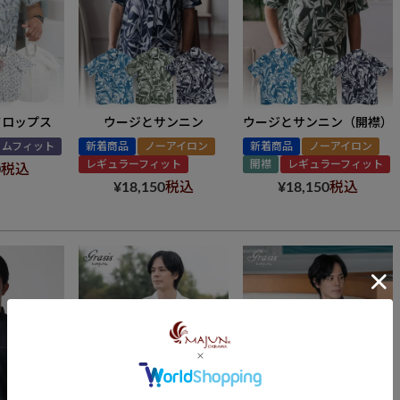
ドロップス
ウージとサンニン
ウージとサンニン（開襟）
リムフィット
新着商品
ノーアイロン
新着商品
ノーアイロン
レギュラーフィット
開襟
レギュラーフィット
0
税込
¥
18,150
税込
¥
18,150
税込