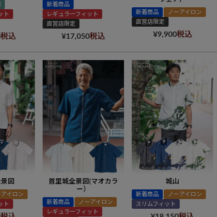
襟
新着商品
新着商品
ノーアイロン
ット
レギュラーフィット
直営店限定
直営店限定
¥
9,900
税込
0
税込
¥
17,050
税込
全景図
首里城全景図(マオカラ
城山
ー）
ーアイロン
新着商品
ノーアイロン
新着商品
ノーアイロン
ット
スリムフィット
レギュラーフィット
0
税込
¥
18,150
税込