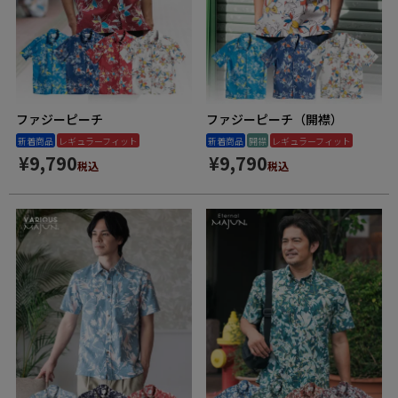
ファジーピーチ
ファジーピーチ（開襟）
新着商品
レギュラーフィット
新着商品
開襟
レギュラーフィット
¥
9,790
¥
9,790
税込
税込