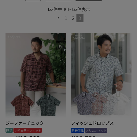
ペア商品
133
件中
101
-
133
件表示
1
2
3
ランキング
新商品
再入荷商品
アウトレット
サイズから探す
レーベルから探す
ジーファーチェック
フィッシュドロップス
開襟
レギュラーフィット
新着商品
スリムフィット