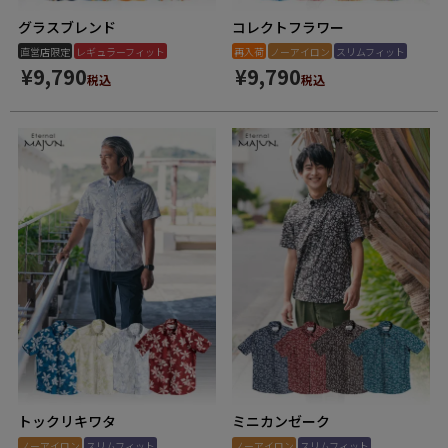
グラスブレンド
コレクトフラワー
直営店限定
レギュラーフィット
再入荷
ノーアイロン
スリムフィット
¥
9,790
¥
9,790
税込
税込
トックリキワタ
ミニカンゼーク
ノーアイロン
スリムフィット
ノーアイロン
スリムフィット