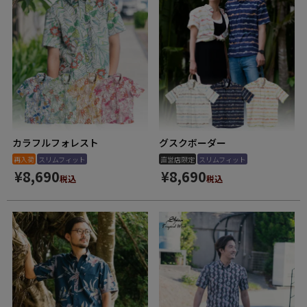
カラフルフォレスト
グスクボーダー
再入荷
スリムフィット
直営店限定
スリムフィット
¥
8,690
¥
8,690
税込
税込