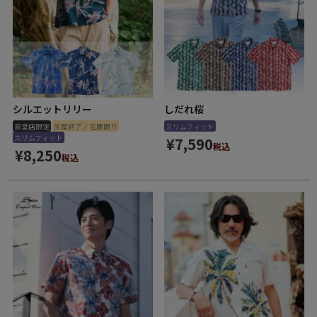
シルエットリリー
しだれ桜
直営店限定
生産終了／在庫限り
スリムフィット
スリムフィット
¥
7,590
税込
¥
8,250
税込