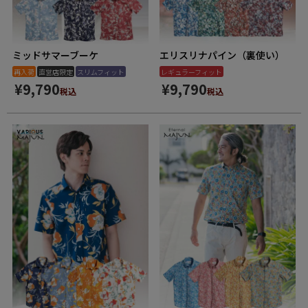
ミッドサマーブーケ
エリスリナパイン（裏使い）
再入荷
直営店限定
スリムフィット
レギュラーフィット
¥
9,790
¥
9,790
税込
税込