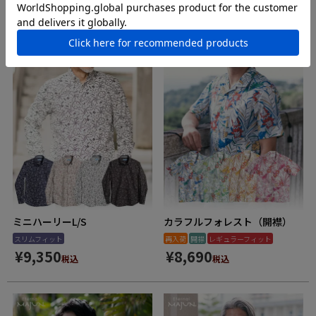
ミニハーリーL/S
カラフルフォレスト（開襟）
スリムフィット
再入荷
開襟
レギュラーフィット
¥
9,350
¥
8,690
税込
税込