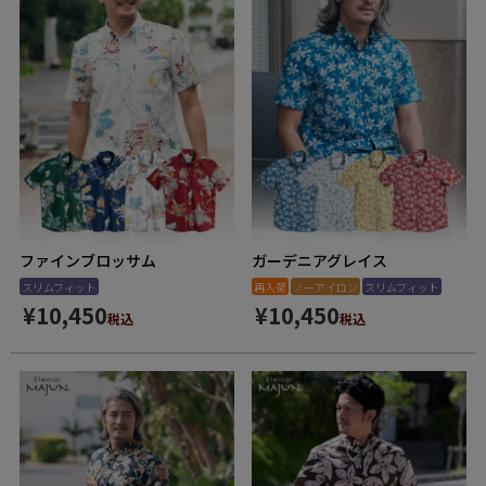
ファインブロッサム
ガーデニアグレイス
スリムフィット
再入荷
ノーアイロン
スリムフィット
¥
10,450
¥
10,450
税込
税込