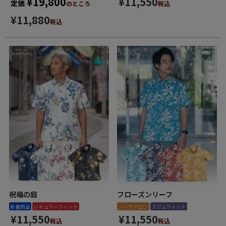
¥
19,800
¥
11,550
定価
のところ
税込
¥
11,880
税込
祝福の庭
フローズンリーフ
新着商品
レギュラーフィット
ノーアイロン
スリムフィット
¥
11,550
¥
11,550
税込
税込