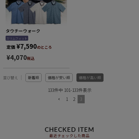
タウチーウォーク
スリムフィット
¥
7,590
定価
のところ
¥
4,070
税込
並び替え
新着順
価格が安い順
価格が高い順
133
件中
101
-
133
件表示
1
2
3
CHECKED ITEM
最近チェックした商品