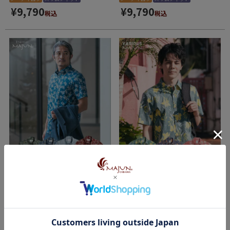
¥
9,790
¥
9,790
税込
税込
アクセントインセクト
オキナワグラッシーズ
再入荷
スリムフィット
直営店限定
レギュラーフィット
¥
9,350
¥
9,350
税込
税込