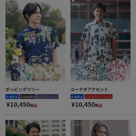
ポッピングツリー
ユーナギアクセント
新着商品
直営店限定
スリムフィット
新着商品
レギュラーフィット
¥
10,450
¥
10,450
税込
税込