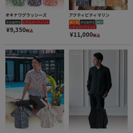
オキナワグラッシーズ
アクティビティマリン
直営店限定
レギュラーフィット
再入荷
直営店限定
開襟
レギュラーフィット
¥
9,350
税込
¥
11,000
税込