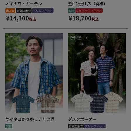
オキナワ・ガーデン
燕に牡丹 L/S（開襟）
再入荷
直営店限定
スリムフィット
開襟
レギュラーフィット
¥
14,300
¥
18,700
税込
税込
ヤマネコかりゆしシャツ柄
グスクボーダー
開襟
直営店限定
スリムフィット