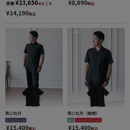
¥
23,650
¥
8,690
定価
のところ
税込
¥
14,190
税込
燕に牡丹
燕に牡丹（開襟）
スリムフィット
開襟
レギュラーフィット
¥
15,400
¥
15,400
税込
税込