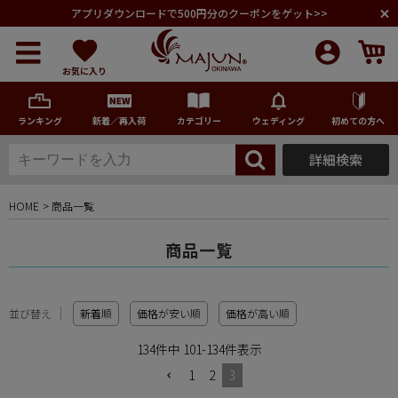
アプリダウンロードで500円分のクーポンをゲット>>
お気に入り
ランキング
新着／再入荷
カテゴリー
ウェディング
初めての方へ
詳細検索
メンズ
HOME
商品一覧
レディース
商品一覧
キッズ
並び替え
新着順
価格が安い順
価格が高い順
ペア商品
134
件中
101
-
134
件表示
1
2
3
ランキング