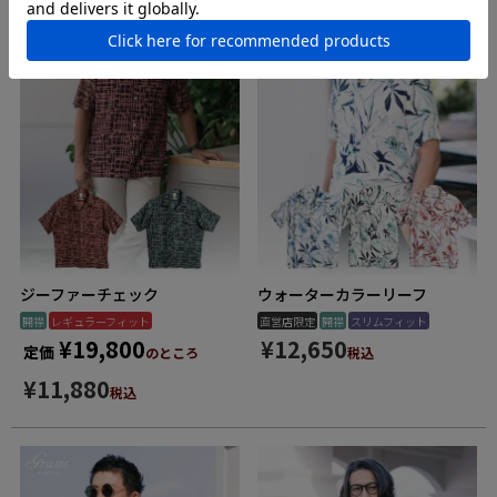
ジーファーチェック
ウォーターカラーリーフ
開襟
レギュラーフィット
直営店限定
開襟
スリムフィット
¥
19,800
¥
12,650
定価
のところ
税込
¥
11,880
税込