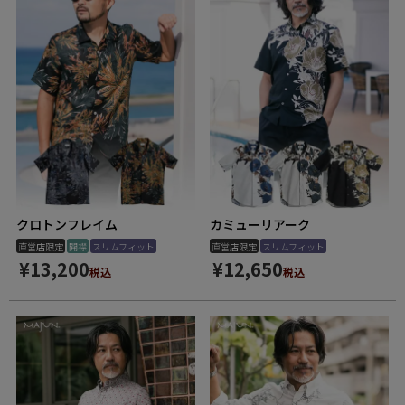
クロトンフレイム
カミューリアーク
直営店限定
開襟
スリムフィット
直営店限定
スリムフィット
¥
13,200
¥
12,650
税込
税込