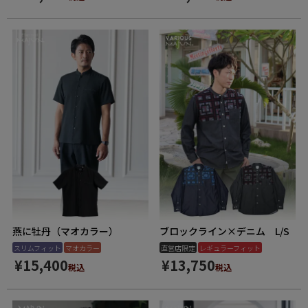
燕に牡丹（マオカラー）
ブロックライン×デニム L/S
スリムフィット
マオカラー
直営店限定
レギュラーフィット
¥
15,400
¥
13,750
税込
税込