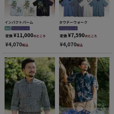
インパクトパーム
タウチーウォーク
開襟
スリムフィット
スリムフィット
¥
11,000
¥
7,590
定価
定価
のところ
のところ
¥
4,070
¥
4,070
税込
税込