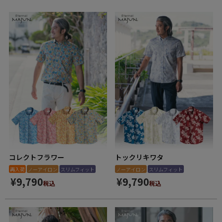
新商品
再入荷商品
アウトレット
サイズから探す
レーベルから探す
コレクトフラワー
トックリキワタ
再入荷
ノーアイロン
スリムフィット
ノーアイロン
スリムフィット
¥
9,790
¥
9,790
税込
税込