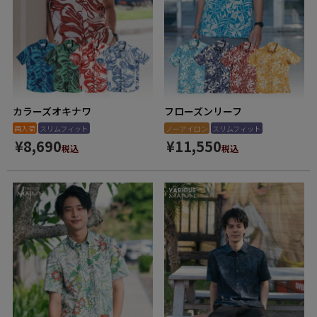
カラーズオキナワ
フローズンリーフ
再入荷
スリムフィット
ノーアイロン
スリムフィット
¥
8,690
¥
11,550
税込
税込