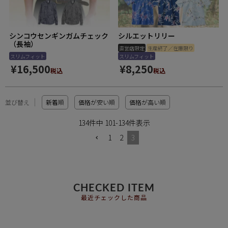
シンコウセンギンガムチェック
シルエットリリー
（長袖）
直営店限定
生産終了／在庫限り
スリムフィット
スリムフィット
¥
16,500
¥
8,250
税込
税込
並び替え
新着順
価格が安い順
価格が高い順
134
件中
101
-
134
件表示
1
2
3
CHECKED ITEM
最近チェックした商品