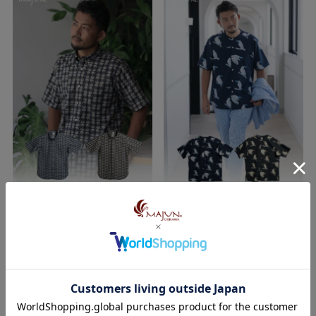
サングラス残波
リュウキュウアカショウビン
スリムフィット
レギュラーフィット
¥
19,800
¥
19,800
定価
定価
のところ
のところ
¥
11,880
¥
11,880
税込
税込