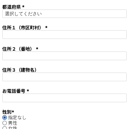
須
都道府県
)
(
必
須
住所１（市区町村）
)
(
必
須
住所２（番地）
)
(
必
須
住所３（建物名）
)
お電話番号
(
必
須
性別
)
指定なし
(
男性
必
女性