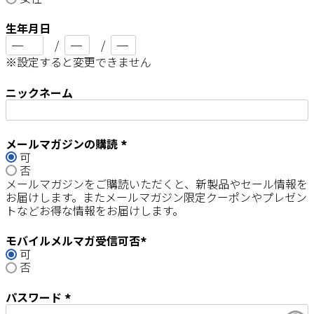
須
)
生年月日
※設定すると変更できません
ニックネーム
メールマガジンの購読
可
(
否
必
メールマガジンをご購読いただくと、新製品やセール情報を
須
お届けします。またメールマガジン限定クーポンやプレゼン
)
トなどお得な情報をお届けします。
モバイルメルマガ受信可否
可
(
否
必
須
)
パスワード
(