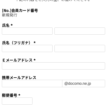
[No.]会員カード番号
新規発行
氏名
(
必
須
氏名（フリガナ）
)
(
必
須
Ｅメールアドレス
)
(
必
須
携帯メールアドレス
)
郵便番号
(
必