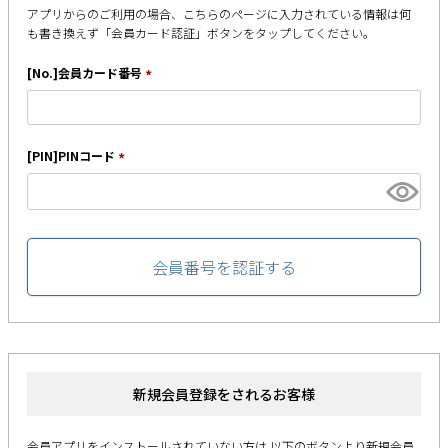
ペア商品
アプリからのご利用の場合、こちらのページに入力されている情報は何
も書き換えず
「会員カード認証」ボタンをタップしてください。
ランキング
[No.]会員カード番号
(
必
須
新商品
)
[PIN]PINコード
(
再入荷商品
必
須
)
アウトレット
会員番号を認証する
サイズから探す
レーベルから探す
新規会員登録をされるお客様
会員アプリをインストールされていない方は
以下のボタンより新規会員