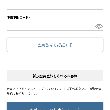
(
必
須
新商品
)
[PIN]PINコード
(
再入荷商品
必
須
)
アウトレット
会員番号を認証する
サイズから探す
レーベルから探す
新規会員登録をされるお客様
会員アプリをインストールされていない方は
以下のボタンより新規会員
登録にお進みください。
会員アプリをお持ちでない方