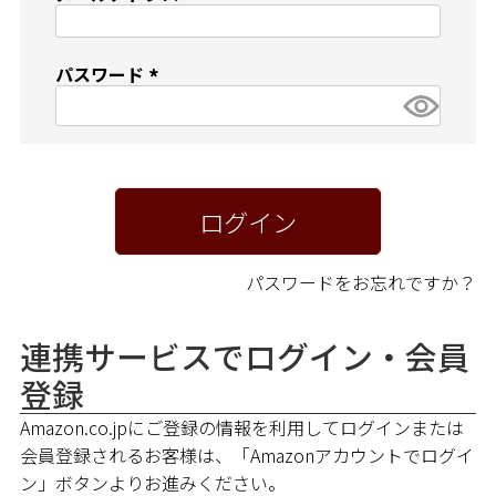
ペア商品
(
必
須
ランキング
パスワード
)
(
必
新商品
須
)
再入荷商品
ログイン
アウトレット
パスワードをお忘れですか？
サイズから探す
連携サービスでログイン・会員
登録
レーベルから探す
Amazon.co.jpにご登録の情報を利用してログインまたは
会員登録されるお客様は、「Amazonアカウントでログイ
ン」ボタンよりお進みください。