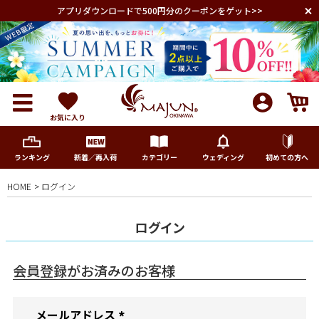
アプリダウンロードで500円分のクーポンをゲット>>
お気に入り
ランキング
新着／再入荷
カテゴリー
ウェディング
初めての方へ
HOME
ログイン
メンズ
ログイン
レディース
会員登録がお済みのお客様
キッズ
メールアドレス