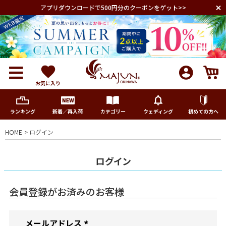
アプリダウンロードで500円分のクーポンをゲット>>
お気に入り
ランキング
新着／再入荷
カテゴリー
ウェディング
初めての方へ
HOME
ログイン
メンズ
ログイン
レディース
会員登録がお済みのお客様
キッズ
メールアドレス