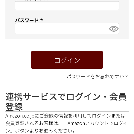
ペア商品
(
必
須
ランキング
パスワード
)
(
必
新商品
須
)
再入荷商品
ログイン
アウトレット
パスワードをお忘れですか？
サイズから探す
連携サービスでログイン・会員
登録
レーベルから探す
Amazon.co.jpにご登録の情報を利用してログインまたは
会員登録されるお客様は、「Amazonアカウントでログイ
ン」ボタンよりお進みください。