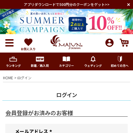
アプリダウンロードで500円分のクーポンをゲット>>
お気に入り
ランキング
新着／再入荷
カテゴリー
ウェディング
初めての方へ
HOME
ログイン
メンズ
ログイン
レディース
会員登録がお済みのお客様
キッズ
メールアドレス