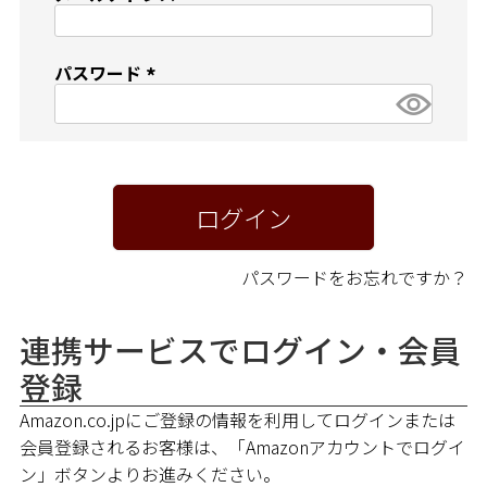
ペア商品
(
必
須
ランキング
パスワード
)
(
必
新商品
須
)
再入荷商品
ログイン
アウトレット
パスワードをお忘れですか？
サイズから探す
連携サービスでログイン・会員
登録
レーベルから探す
Amazon.co.jpにご登録の情報を利用してログインまたは
会員登録されるお客様は、「Amazonアカウントでログイ
ン」ボタンよりお進みください。