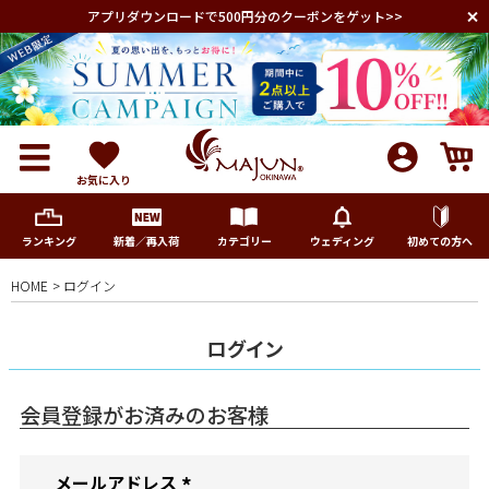
アプリダウンロードで500円分のクーポンをゲット>>
お気に入り
ランキング
新着／再入荷
カテゴリー
ウェディング
初めての方へ
HOME
ログイン
メンズ
ログイン
レディース
会員登録がお済みのお客様
キッズ
メールアドレス