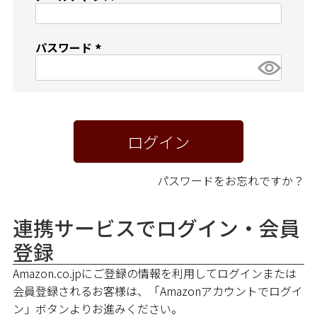
ペア商品
(
必
須
ランキング
パスワード
)
(
必
新商品
須
)
再入荷商品
ログイン
アウトレット
パスワードをお忘れですか？
サイズから探す
連携サービスでログイン・会員
登録
レーベルから探す
Amazon.co.jpにご登録の情報を利用してログインまたは
会員登録されるお客様は、「Amazonアカウントでログイ
ン」ボタンよりお進みください。