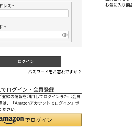
お気に入り商
ドレス
(
必
須
ド
)
(
必
須
)
ログイン
パスワードをお忘れですか？
スでログイン・会員登録
.jpにご登録の情報を利用してログインまたは会員
は、「Amazonアカウントでログイン」ボ
ください。