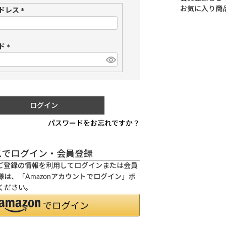
お気に入り商
ドレス
(
必
須
ド
)
(
必
須
)
ログイン
パスワードをお忘れですか？
スでログイン・会員登録
.jpにご登録の情報を利用してログインまたは会員
は、「Amazonアカウントでログイン」ボ
ください。