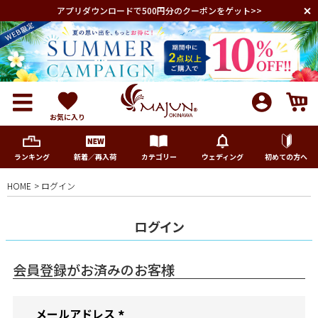
アプリダウンロードで500円分のクーポンをゲット>>
お気に入り
ランキング
新着／再入荷
カテゴリー
ウェディング
初めての方へ
HOME
ログイン
メンズ
ログイン
レディース
会員登録がお済みのお客様
キッズ
メールアドレス