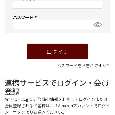
ペア商品
(
必
須
ランキング
パスワード
)
(
必
新商品
須
)
再入荷商品
ログイン
アウトレット
パスワードをお忘れですか？
サイズから探す
連携サービスでログイン・会員
登録
レーベルから探す
Amazon.co.jpにご登録の情報を利用してログインまたは
会員登録されるお客様は、「Amazonアカウントでログイ
ン」ボタンよりお進みください。