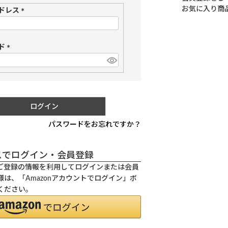
お気に入り商
ドレス
(
必
須
ド
)
(
必
須
)
ログイン
パスワードをお忘れですか？
スでログイン・会員登録
.jpにご登録の情報を利用してログインまたは会員
は、「Amazonアカウントでログイン」ボ
ください。