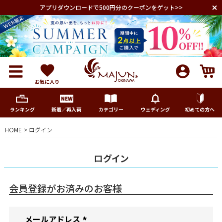
アプリダウンロードで500円分のクーポンをゲット>>
お気に入り
ランキング
新着／再入荷
カテゴリー
ウェディング
初めての方へ
HOME
ログイン
メンズ
ログイン
レディース
会員登録がお済みのお客様
キッズ
メールアドレス