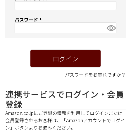
ペア商品
(
必
須
ランキング
パスワード
)
(
必
新商品
須
)
再入荷商品
ログイン
アウトレット
パスワードをお忘れですか？
サイズから探す
連携サービスでログイン・会員
登録
レーベルから探す
Amazon.co.jpにご登録の情報を利用してログインまたは
会員登録されるお客様は、「Amazonアカウントでログイ
ン」ボタンよりお進みください。