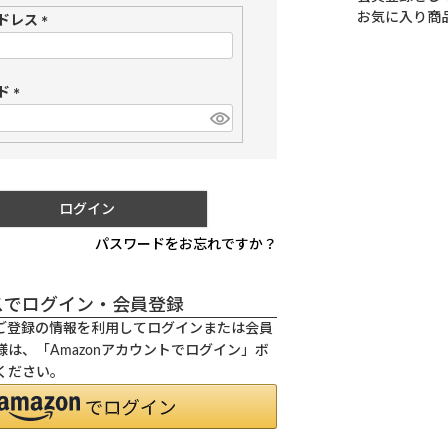
お気に入り商
ドレス
(
必
須
ド
)
(
必
須
)
ログイン
パスワードをお忘れですか？
スでログイン・会員登録
.jpにご登録の情報を利用してログインまたは会員
は、「Amazonアカウントでログイン」ボ
ください。