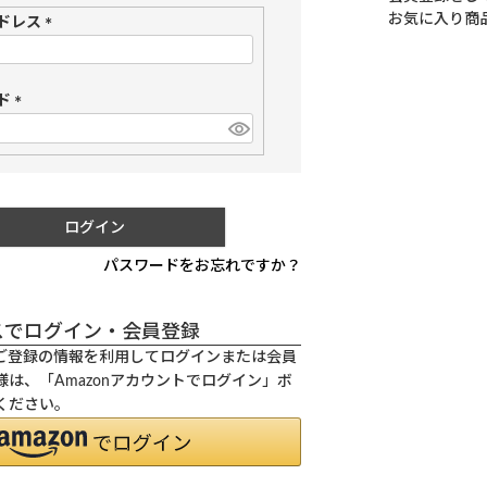
お気に入り商
ドレス
(
必
須
ド
)
(
必
須
)
ログイン
パスワードをお忘れですか？
スでログイン・会員登録
.jpにご登録の情報を利用してログインまたは会員
は、「Amazonアカウントでログイン」ボ
ください。