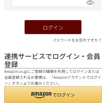
(
必
新商品
須
)
再入荷商品
ログイン
アウトレット
パスワードをお忘れですか？
サイズから探す
連携サービスでログイン・会員
登録
レーベルから探す
Amazon.co.jpにご登録の情報を利用してログインまたは
会員登録されるお客様は、「Amazonアカウントでログイ
ン」ボタンよりお進みください。