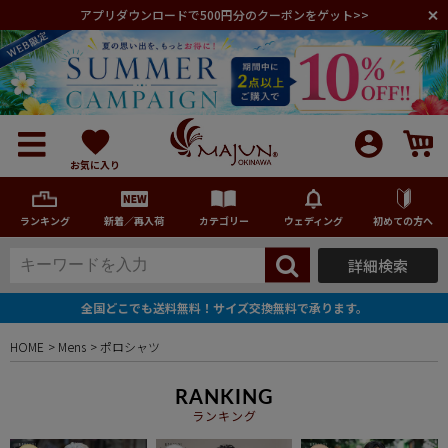
アプリダウンロードで500円分のクーポンをゲット>>
お気に入り
ランキング
新着／再入荷
カテゴリー
ウェディング
初めての方へ
詳細検索
メンズ
全国どこでも送料無料！サイズ交換無料で承ります。
レディース
HOME
Mens
ポロシャツ
キッズ
RANKING
ランキング