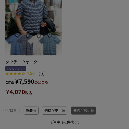
タウチーウォーク
スリムフィット
（9）
4.56
¥
7,590
定価
のところ
¥
4,070
税込
並び替え
新着順
価格が安い順
価格が高い順
1
件中
1
-
1
件表示