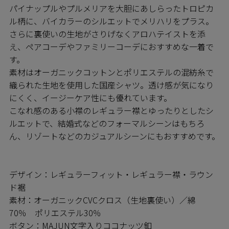
パイナップルやプルメリアを大胆にあしらったトロピカ
ル柄に、バイカラーのシルエットでメリハリをプラス。
さらに裏使いの生地がさりげなくアロハテイストを添
え、ペアコーデやファミリーコーデにおすすめな一着で
す。
素材はオーガニックコットンとポリエステルの混紡糸で
織られた生地を使用した国産シャツ。透け感が気になり
にくく、イージーケア性にも優れています。
こなれ感のある小襟のレギュラー襟とゆったりとしたシ
ルエットで、結婚式などのフォーマルシーンはもちろ
ん、リゾートなどのカジュアルシーンにもおすすめです。
デザイン：レギュラーフィット・レギュラー襟・ラウン
ド裾
素材：オーガニックCVCクロス（生地裏使い）／綿
70％ ポリエステル30％
ボタン：MAJUN文字入りココナッツ釦