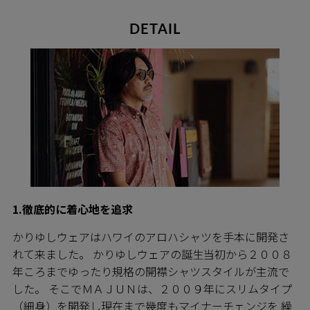
DETAIL
1.徹底的に着心地を追求
かりゆしウェアはハワイのアロハシャツを手本に開発さ
れて来ました。 かりゆしウェアの誕生当初から２００８
年ころまでゆったり規格の開襟シャツスタイルが主流で
した。 そこでＭＡＪＵＮは、２００９年にスリムタイプ
（細身）を開発し現在まで幾度もマイナーチェンジを 繰