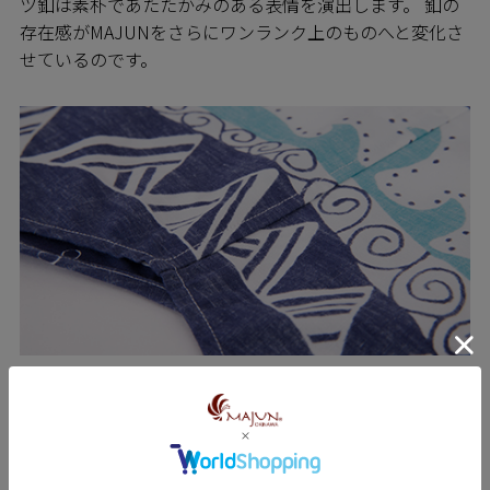
ツ釦は素朴であたたかみのある表情を演出します。 釦の
存在感がMAJUNをさらにワンランク上のものへと変化さ
せているのです。
SEWING 縫製のこだわり
MAJUNシャツは日進商会の子会社で基幹工場であるニチ
ハン繊維の熟練の技をもつ職人たちによって一枚一枚丁
寧に縫われています。弊社の縫製工場では沖縄県内でい