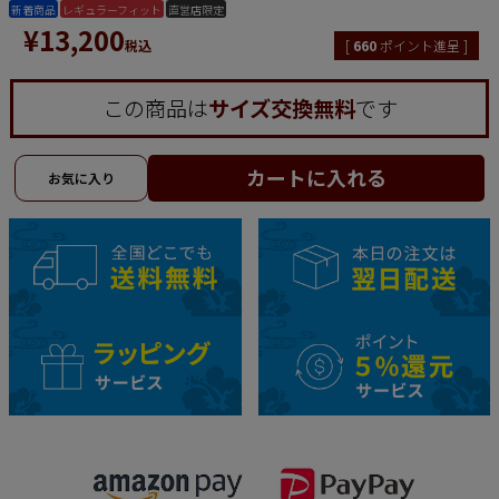
新着商品
レギュラーフィット
直営店限定
¥
13,200
税込
[
660
ポイント進呈 ]
この商品は
サイズ交換無料
です
カートに入れる