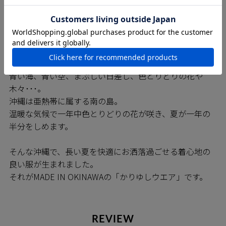
ち早く「※巻き伏せ縫い」の技術を確立しており、
MAJUNシャツは高いレベルの縫製が約束されています。
※巻き伏せ本縫い・・・耐久性の高い縫製方法で仕上が
りの見栄えもよく、オーダーメイドシャツや 高級ブラン
ドのシャツでも多く採用されている縫製方法です。
青い海、青い空、まぶしい日差し、色とりどりの花や
木々･･･。
沖縄は亜熱帯に属する南の島。
温暖な気候で一年中色とりどりの花が咲き、夏が一年の
半分をしめます。
そんな沖縄で、長い夏を快適にお洒落過ごせる着心地の
良い服が生まれました。
それがMADE IN OKINAWAの「かりゆしウエア」です。
REVIEW