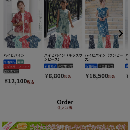
ハイビパイン
ハイビパイン（キッズワ
ハイビパイン（ワンピー
ハ
ンピース）
ス）
ャ
新着商品
開襟
新着商品
直営店限定
新着商品
直営店限定
新
レギュラーフィット
直営店限定
¥
8,800
¥
16,500
¥
税込
税込
¥
12,100
税込
Order
注文状況