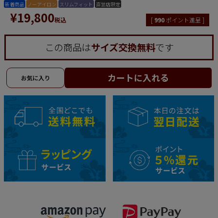
新着商品
ノーアイロン
スリムフィット
直営店限定
¥
19,800
税込
[
990
ポイント進呈 ]
この商品は
サイズ交換無料
です
カートに入れる