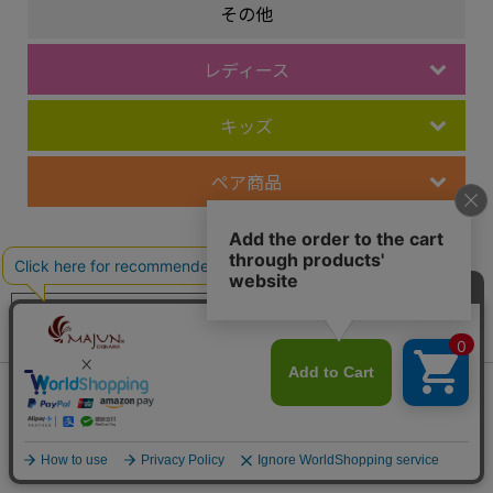
その他
レディース
キッズ
ペア商品
レーベル
MAJUN Eternal
MAJUN Grasis
（エターナル）
（グレイシス）
MAJUN Various
MAJUN PLUS
（ヴァリアス）
（プラス）
会員は990ポイント付与！
新規会員登録はこちら
¥
19,800
税込
MAJUN OKINAWA
OCEAN BLUE
カートに入れる
（オキナワ）
（オーシャンブルー）
LEAF GREEN
FLOWER RED