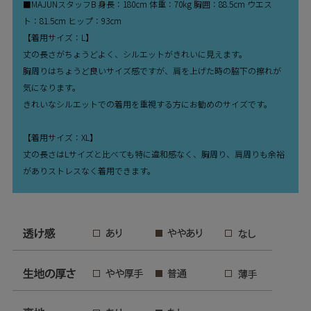
■MAJUNスタッフB 身長：180cm 体重：70kg 胸囲：88.5cm ウエス
ト：81.5cm ヒップ：93cm
【着用サイズ：L】
丈の長さがちょうどよく、シルエットがきれいに見えます。
胸周りはちょうど良いサイズ感ですが、肩を上げた時の脇下の擦れが
気になります。
きれいなシルエットでの着用を重視する方にお勧めのサイズです。
【着用サイズ：XL】
丈の長さはLサイズと比べても特に違和感なく、胸周り、肩周りも余裕
がありストレスなく着用できます。