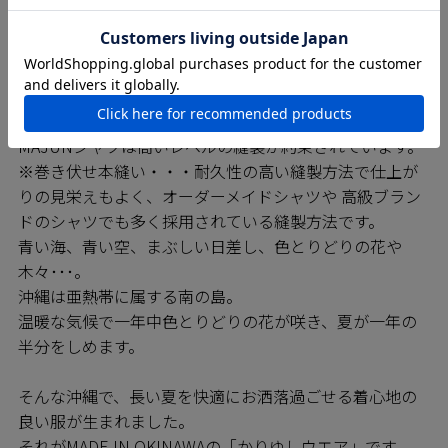
SEWING 縫製のこだわり
MAJUNシャツは日進商会の子会社で基幹工場であるニチ
ハン繊維の熟練の技をもつ職人たちによって一枚一枚丁
寧に縫われています。弊社の縫製工場では沖縄県内でい
ち早く「※巻き伏せ縫い」の技術を確立しており、
MAJUNシャツは高いレベルの縫製が約束されています。
※巻き伏せ本縫い・・・耐久性の高い縫製方法で仕上が
りの見栄えもよく、オーダーメイドシャツや 高級ブラン
ドのシャツでも多く採用されている縫製方法です。
青い海、青い空、まぶしい日差し、色とりどりの花や
木々･･･。
沖縄は亜熱帯に属する南の島。
温暖な気候で一年中色とりどりの花が咲き、夏が一年の
半分をしめます。
そんな沖縄で、長い夏を快適にお洒落過ごせる着心地の
良い服が生まれました。
それがMADE IN OKINAWAの「かりゆしウエア」です。