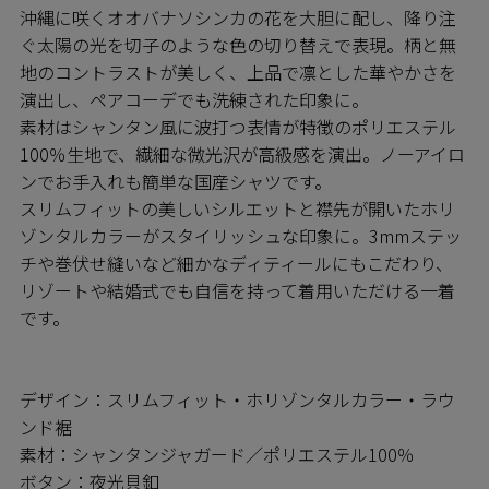
沖縄に咲くオオバナソシンカの花を大胆に配し、降り注
ぐ太陽の光を切子のような色の切り替えで表現。柄と無
地のコントラストが美しく、上品で凛とした華やかさを
演出し、ペアコーデでも洗練された印象に。
素材はシャンタン風に波打つ表情が特徴のポリエステル
100％生地で、繊細な微光沢が高級感を演出。ノーアイロ
ンでお手入れも簡単な国産シャツです。
スリムフィットの美しいシルエットと襟先が開いたホリ
ゾンタルカラーがスタイリッシュな印象に。3mmステッ
チや巻伏せ縫いなど細かなディティールにもこだわり、
リゾートや結婚式でも自信を持って着用いただける一着
です。
デザイン：スリムフィット・ホリゾンタルカラー・ラウ
ンド裾
素材：シャンタンジャガード／ポリエステル100％
ボタン：夜光貝釦