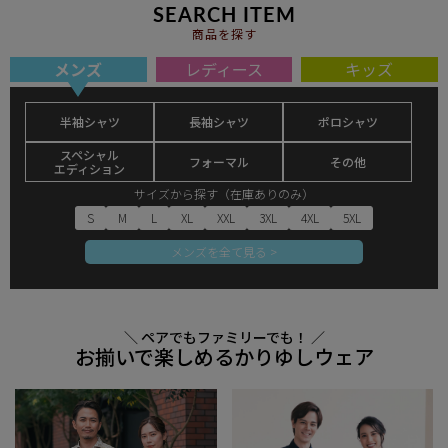
SEARCH ITEM
商品を探す
メンズ
レディース
キッズ
半袖シャツ
長袖シャツ
ポロシャツ
スペシャル
フォーマル
その他
エディション
サイズから探す（在庫ありのみ）
S
M
L
XL
XXL
3XL
4XL
5XL
メンズを全て見る >
＼ ペアでもファミリーでも！ ／
お揃いで楽しめるかりゆしウェア