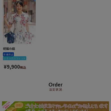
祝福の庭
新着商品
リラックスフィット
¥
9,900
税込
Order
注文状況