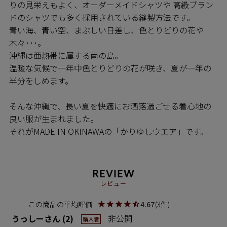
りの見栄えもよく、オーダーメイドシャツや 高級ブラン
ドのシャツでも多く採用されている縫製方法です。
青い海、青い空、まぶしい日差し、色とりどりの花や
木々･･･。
沖縄は亜熱帯に属する南の島。
温暖な気候で一年中色とりどりの花が咲き、夏が一年の
半分をしめます。
そんな沖縄で、長い夏を快適にお洒落過ごせる着心地の
良い服が生まれました。
それがMADE IN OKINAWAの「かりゆしウエア」です。
REVIEW
レビュー
4.67
3
うっしー
2
非公開
購入者