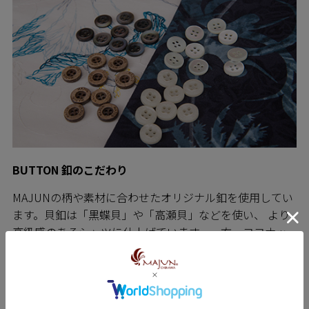
BUTTON 釦のこだわり
MAJUNの柄や素材に合わせたオリジナル釦を使用してい
ます。貝釦は「黒蝶貝」や「高瀬貝」などを使い、 より
高級感のあるシャツに仕上げています。一方、ココナッ
ツ釦は素朴であたたかみのある表情を演出します。 釦の
存在感がMAJUNをさらにワンランク上のものへと変化さ
せているのです。