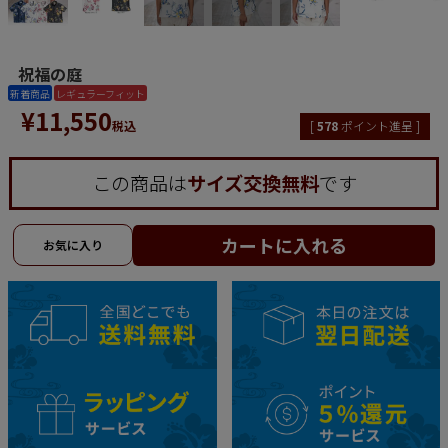
祝福の庭
新着商品
レギュラーフィット
¥
11,550
税込
[
578
ポイント進呈 ]
この商品は
サイズ交換無料
です
カートに入れる