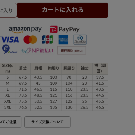
カートに入れる
SIZE(c
襟（周
着丈
肩幅
胸周り
胴周り
袖丈
m)
囲）
S
67.5
43.5
103
98
23
39.5
M
69.5
45
109
104
23
41.5
L
71.5
46.5
115
110
23.5
43.5
XL
73.5
48.5
121
116
23.5
44.5
XXL
75.5
50.5
127
122
25
45.5
3XL
76.5
52.5
135
130
26.5
46.5
いてご注意
サイズ交換について