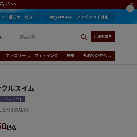
ちら>>
詳細検索▼
る
カテゴリー
ウェディング
特集
初めての方へ
ンクルスイム
スリムフィット
GEM18013S
50
税込