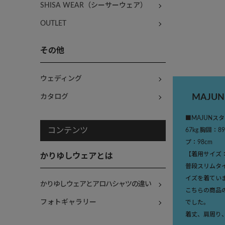
SHISA WEAR（シーサーウェア）
OUTLET
その他
ウェディング
MAJU
カタログ
■MAJUNスタ
コンテンツ
67kg 胸囲：8
プ：98cm
【着用サイズ
かりゆしウェアとは
普段スリムタ
イズを着てい
かりゆしウェアとアロハシャツの違い
こちらの商品
フォトギャラリー
でした。
着丈、肩周り