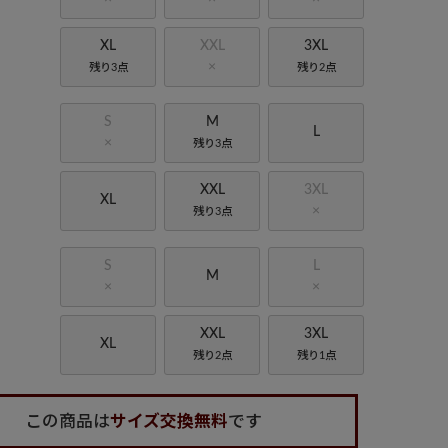
XL
XXL
3XL
×
残り3点
残り2点
S
M
L
×
残り3点
XXL
3XL
XL
×
残り3点
S
L
M
×
×
XXL
3XL
XL
残り2点
残り1点
この商品は
サイズ交換無料
です