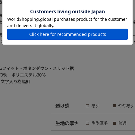
取った鮮やかデザイン
誇る海モチーフシリーズから、爽快感あふれるデザインが登場。
た海をイメージし、クジラ、マンタ、ウミガメ、カクレクマノミが泳ぐ
素材「風織」を使用した国産シャツで、ポリエステル混紡生地なのでイ
ボタンダウン襟とスリムなシルエットが男性らしさを引き立て、リゾー
ムフィット・ボタンダウン・スリット裾
0％ ポリエステル30％
N文字入り樹脂釦