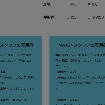
Nスタッフの着用感
MAJUNスタッフの着用
ッフA 身長：174cm 体重：
■MAJUNスタッフB 身長：180cm 体
9cm ウエスト：79cm ヒッ
70kg 胸囲：88.5cm ウエスト：81.5cm
プ：93cm
：M】
【着用サイズ：L】
イプのかりゆしウェアはMサ
丈の長さはちょうどいいですが、少し
ます。
りがきつく脇下の部分が擦れる感じが
のMサイズも丁度いいサイズ
す。
、胸周り丁度いいです。
【着用サイズ：XL】