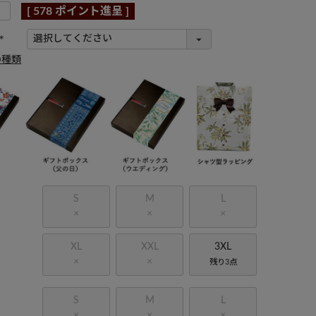
[
578
ポイント進呈 ]
(
の種類
必
須
)
S
M
L
×
×
×
XL
XXL
3XL
×
×
残り3点
S
M
L
×
×
×