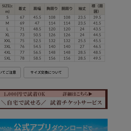
SIZE(c
襟（周
着丈
肩幅
胸周り
胴周り
袖丈
m)
囲）
S
67
45.5
108
108
23.5
39.5
M
69
47
114
114
23.5
41.5
L
71
48.5
120
120
24
43.5
XL
73
50.5
126
126
24
44.5
XXL
75
52.5
132
132
25.5
45.5
3XL
76
54.5
140
140
27
46.5
4XL
77
56.5
148
148
28.5
48.5
5XL
78
58.5
156
156
28.5
49.5
いてご注意
サイズ交換について