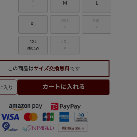
S
M
L
×
XXL
3XL
XL
×
×
4XL
5XL
×
残り1点
この商品は
サイズ交換無料
です
カートに入れる