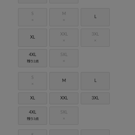
S
M
L
×
×
XXL
3XL
XL
×
×
4XL
5XL
×
残り2点
S
M
L
×
XL
XXL
3XL
4XL
5XL
×
残り3点