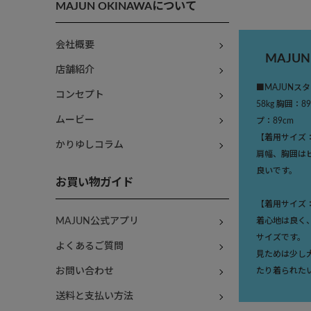
MAJUN OKINAWAについて
会社概要
MAJU
店舗紹介
■MAJUNスタ
コンセプト
58kg 胸囲：8
ムービー
プ：89cm
【着用サイズ
かりゆしコラム
肩幅、胸囲は
良いです。
お買い物ガイド
【着用サイズ
着心地は良く
MAJUN公式アプリ
サイズです。
よくあるご質問
見ためは少し
たり着られた
お問い合わせ
送料と支払い方法