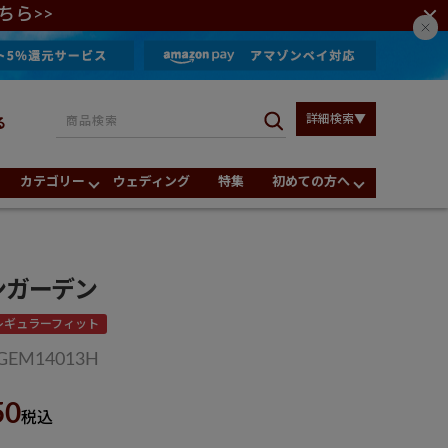
ちら>>
詳細検索▼
る
カテゴリー
ウェディング
特集
初めての方へ
ンガーデン
レギュラーフィット
GEM14013H
50
税込