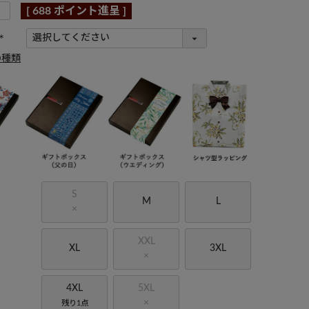
[
688
ポイント進呈 ]
(
の種類
必
須
)
S
M
L
×
XXL
XL
3XL
×
4XL
5XL
×
残り1点