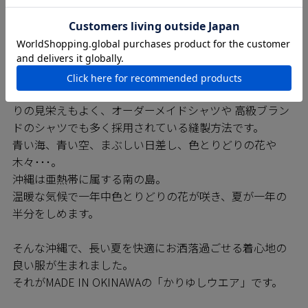
MAJUNシャツは日進商会の子会社で基幹工場であるニチ
ハン繊維の熟練の技をもつ職人たちによって一枚一枚丁
寧に縫われています。弊社の縫製工場では沖縄県内でい
ち早く「※巻き伏せ縫い」の技術を確立しており、
MAJUNシャツは高いレベルの縫製が約束されています。
※巻き伏せ本縫い・・・耐久性の高い縫製方法で仕上が
りの見栄えもよく、オーダーメイドシャツや 高級ブラン
ドのシャツでも多く採用されている縫製方法です。
青い海、青い空、まぶしい日差し、色とりどりの花や
木々･･･。
沖縄は亜熱帯に属する南の島。
温暖な気候で一年中色とりどりの花が咲き、夏が一年の
半分をしめます。
そんな沖縄で、長い夏を快適にお洒落過ごせる着心地の
良い服が生まれました。
それがMADE IN OKINAWAの「かりゆしウエア」です。