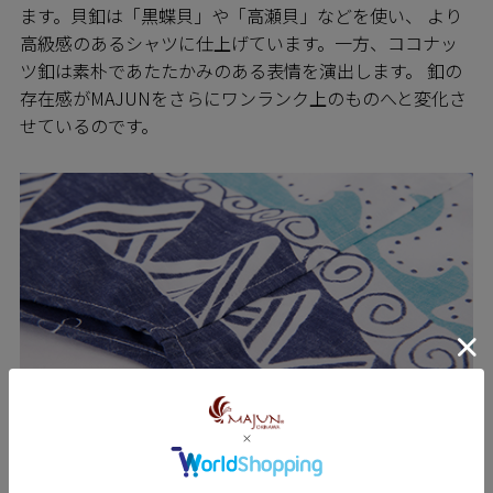
ます。貝釦は「黒蝶貝」や「高瀬貝」などを使い、 より
高級感のあるシャツに仕上げています。一方、ココナッ
ツ釦は素朴であたたかみのある表情を演出します。 釦の
存在感がMAJUNをさらにワンランク上のものへと変化さ
せているのです。
SEWING 縫製のこだわり