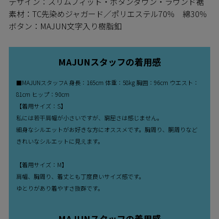
デザイン：スリムフィット・ボタンダウン・ラウンド裾
素材：TC先染めジャガード／ポリエステル70％ 綿30％
ボタン：MAJUN文字入り樹脂釦
MAJUNスタッフの着用感
■MAJUNスタッフA 身長：165cm 体重：58kg 胸囲：96cm ウエスト：
81cm ヒップ：90cm
【着用サイズ：S】
私には若干肩幅が小さいですが、窮屈さは感じません。
細身なシルエットがお好きな方にオススメです。胸周り、胴周りなど
きれいなシルエットに見えます。
【着用サイズ：M】
肩幅、胸周り、着丈とも丁度良いサイズ感です。
ゆとりがあり着やすさ抜群です。
MAJUNスタッフの着用感