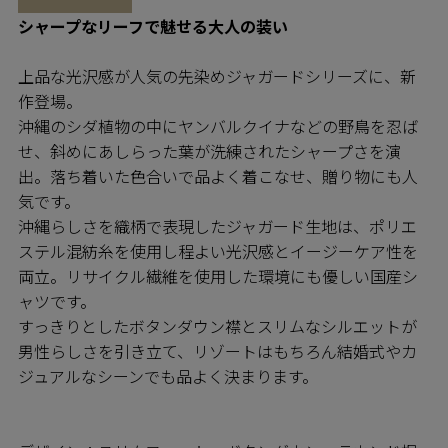
シャープなリーフで魅せる大人の装い
上品な光沢感が人気の先染めジャガードシリーズに、新
作登場。
沖縄のシダ植物の中にヤンバルクイナなどの野鳥を忍ば
せ、斜めにあしらった葉が洗練されたシャープさを演
出。落ち着いた色合いで品よく着こなせ、贈り物にも人
気です。
沖縄らしさを織柄で表現したジャガード生地は、ポリエ
ステル混紡糸を使用し程よい光沢感とイージーケア性を
両立。リサイクル繊維を使用した環境にも優しい国産シ
ャツです。
すっきりとしたボタンダウン襟とスリムなシルエットが
男性らしさを引き立て、リゾートはもちろん結婚式やカ
ジュアルなシーンでも品よく決まります。