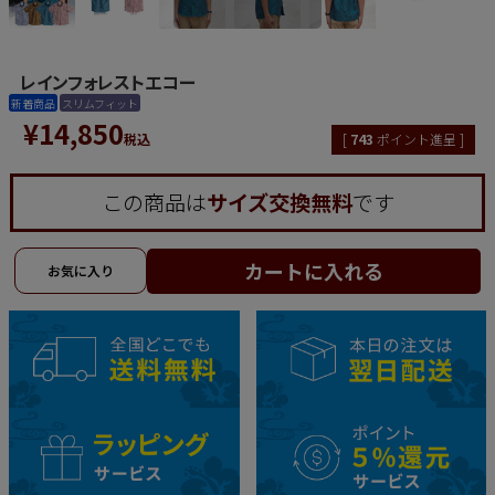
レインフォレストエコー
新着商品
スリムフィット
¥
14,850
税込
[
743
ポイント進呈 ]
この商品は
サイズ交換無料
です
カートに入れる