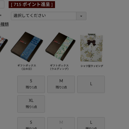
[
715
ポイント進呈 ]
(
の種類
必
須
)
S
M
L
残り1点
残り2点
XL
残り1点
S
M
L
×
残り3点
残り2点