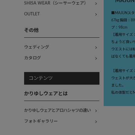
MAJU
SHISA WEAR（シーサーウェア）
■MAJUNスタ
OUTLET
67kg 胸囲：8
プ：98cm
その他
【着用サイズ
ちょうど良い
ウェディング
ウエストには
ばなくても着
カタログ
【着用サイズ
コンテンツ
ウェストが大
ました。
私の体型だと
かりゆしウェアとは
かりゆしウェアとアロハシャツの違い
フォトギャラリー