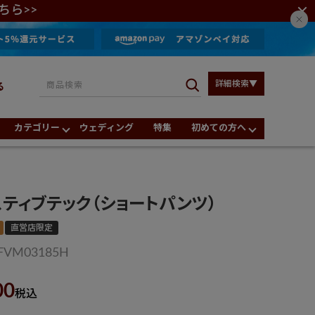
ちら>>
詳細検索▼
る
カテゴリー
ウェディング
特集
初めての方へ
スティブテック（ショートパンツ）
直営店限定
FVM03185H
00
税込