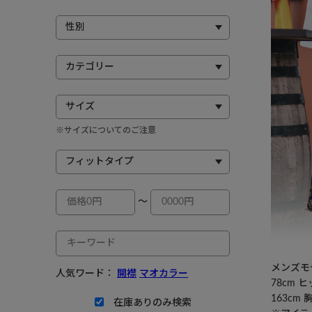
※サイズについてのご注意
～
メンズモデ
人気ワード：
開襟
マオカラー
78cm 
163cm
在庫ありのみ検索