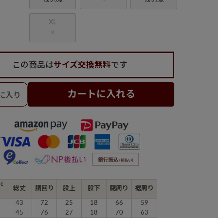
XL
×
この商品は
サイズ交換無料
です
カートに入れる
(c
総丈
胴回り
股上
股下
腿周り
裾周り
43
72
25
18
66
59
45
76
27
18
70
63