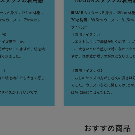
Nスタッフの着用感
MAJUNスタッフの着用
ッフA 身長：174cm 体重：
■MAJUNスタッフB 身長：180cm 体
9cm ウエスト：79cm ヒッ
70kg 胸囲：88.5cm ウエスト：81.5cm
プ：93cm
：M】
【着用サイズ：L】
サイズ感でした。
ウエストはひもで調整が利くので、小
紐が付いていますが、紐を結
い、大きいという感じは特になかった
用できました。
すが、ひざ丈が短いのが気になりまし
：L】
【着用サイズ：XL】
きく紐を結んでも大きく感じ
こちらのサイズの方がひざ丈の長さは
でした。ウエストなどに関してはLとの
Mサイズが丁度いいです。
は特に感じませんでした。
おすすめ商品