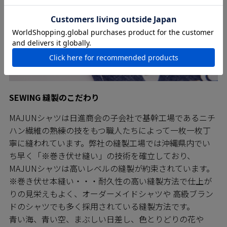
SEWING 縫製のこだわり
MAJUNシャツは日進商会の子会社で基幹工場であるニチ
ハン繊維の熟練の技をもつ職人たちによって一枚一枚丁
寧に縫われています。弊社の縫製工場では沖縄県内でい
ち早く「※巻き伏せ縫い」の技術を確立しており、
MAJUNシャツは高いレベルの縫製が約束されています。
※巻き伏せ本縫い・・・耐久性の高い縫製方法で仕上が
りの見栄えもよく、オーダーメイドシャツや 高級ブラン
ドのシャツでも多く採用されている縫製方法です。
青い海、青い空、まぶしい日差し、色とりどりの花や