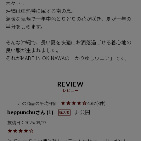
木々･･･。
沖縄は亜熱帯に属する南の島。
温暖な気候で一年中色とりどりの花が咲き、夏が一年の
半分をしめます。
そんな沖縄で、長い夏を快適にお洒落過ごせる着心地の
良い服が生まれました。
それがMADE IN OKINAWAの「かりゆしウエア」です。
REVIEW
レビュー
4.67
3
beppunchu
1
非公開
購入者
投稿日
2025/09/23