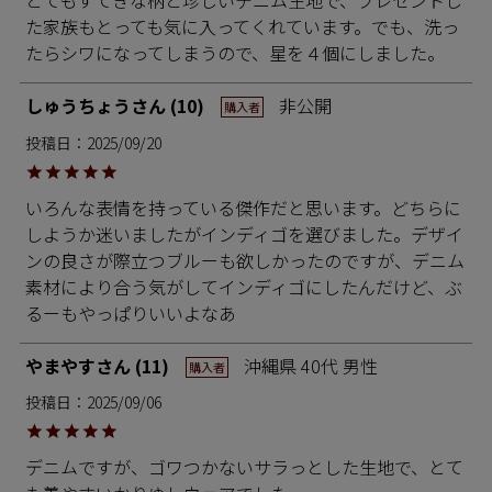
とてもすてきな柄と珍しいデニム生地で、プレゼントし
た家族もとっても気に入ってくれています。でも、洗っ
たらシワになってしまうので、星を４個にしました。
しゅうちょう
10
非公開
購入者
投稿日
2025/09/20
いろんな表情を持っている傑作だと思います。どちらに
しようか迷いましたがインディゴを選びました。デザイ
ンの良さが際立つブルーも欲しかったのですが、デニム
素材により合う気がしてインディゴにしたんだけど、ぶ
るーもやっぱりいいよなあ
やまやす
11
沖縄県
40代
男性
購入者
投稿日
2025/09/06
デニムですが、ゴワつかないサラっとした生地で、とて