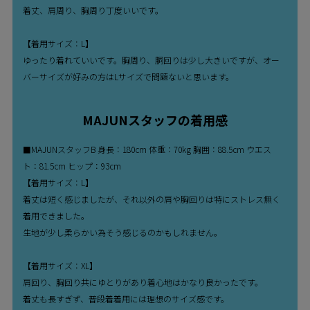
着丈、肩周り、胸周り丁度いいです。
【着用サイズ：L】
ゆったり着れていいです。胸周り、胴回りは少し大きいですが、オー
バーサイズが好みの方はLサイズで問題ないと思います。
MAJUNスタッフの着用感
■MAJUNスタッフB 身長：180cm 体重：70kg 胸囲：88.5cm ウエス
ト：81.5cm ヒップ：93cm
【着用サイズ：L】
着丈は短く感じましたが、それ以外の肩や胸回りは特にストレス無く
着用できました。
生地が少し柔らかい為そう感じるのかもしれません。
【着用サイズ：XL】
肩回り、胸回り共にゆとりがあり着心地はかなり良かったです。
着丈も長すぎず、普段着着用には理想のサイズ感です。