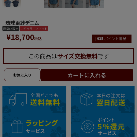
琉球更紗デニム
直営店限定
レギュラーフィット
¥
18,700
税込
[
935
ポイント進呈 ]
この商品は
サイズ交換無料
です
カートに入れる