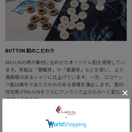
BUTTON 釦のこだわり
MAJUNの柄や素材に合わせたオリジナル釦を使用してい
ます。貝釦は「黒蝶貝」や「高瀬貝」などを使い、 より
高級感のあるシャツに仕上げています。一方、ココナッ
ツ釦は素朴であたたかみのある表情を演出します。 釦の
存在感がMAJUNをさらにワンランク上のものへと変化さ
せているのです。