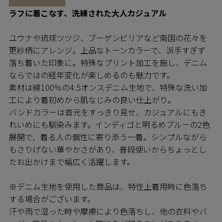
ラフに着こなす、洗練された大人カジュアル
ユウナや琉球ツツジ、ブーゲンビリアなど南国の花々を
更紗柄にアレンジ。上品なトーンカラーで、派手すぎず
落ち着いた印象に。特殊なプリント加工を施し、デニム
ならではの経年変化が楽しめるのも魅力です。
素材は綿100％の4.5オンスデニム生地で、特殊な洗い加
工により着初めから肌なじみの良い仕上がり。
バンドカラーは首元をすっきり見せ、カジュアルにもき
れいめにも馴染みます。インディゴと明るめブルーの2色
展開で、着る人の個性に寄り添う一着。シンプルながら
もさりげない華やかさがあり、普段使いからちょっとし
たお出かけまで幅広く活躍します。
※デニム生地を使用した商品は、特性上着用時に色落ち
する場合がございます。
汗や雨で湿った時や摩擦により色落ちし、他の衣料やバ