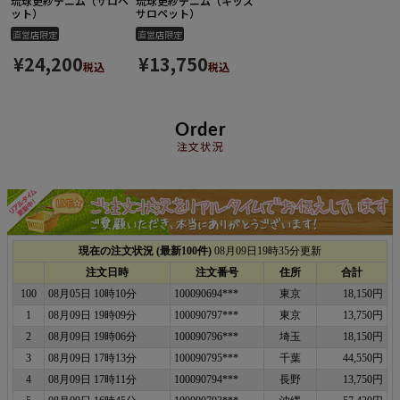
琉球更紗デニム（サロペ
琉球更紗デニム（キッズ
ット）
サロペット）
直営店限定
直営店限定
¥
24,200
¥
13,750
税込
税込
Order
注文状況