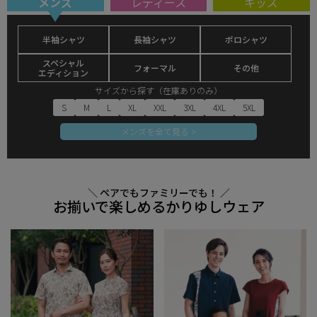
メンズ
レディース
キッズ
半袖シャツ
長袖シャツ
ポロシャツ
スペシャル
フォーマル
その他
エディション
サイズから探す（在庫ありのみ）
S
M
L
XL
XXL
3XL
4XL
5XL
メンズを全て見る >
＼ ペアでもファミリーでも！ ／
お揃いで楽しめるかりゆしウェア