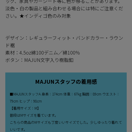
ッグ、家具やカーシート等に色が移ることがあります。
淡色・白の製品と組み合わせる場合には特にご注意くだ
さい。★インディゴ色のみ対象
デザイン：レギュラーフィット・バンドカラー・ラウン
ド裾
素材：4.5oz綿100デニム／綿100％
ボタン：MAJUN文字入り樹脂釦
MAJUNスタッフの着用感
■MAJUNスタッフA 身長：174cm 体重：67kg 胸囲：89cm ウエスト：
79cm ヒップ：98cm
【着用サイズ：M】
普段はMサイズを着ています。
こちらの商品のMサイズも丁度いいサイズでした。少しゆったり着れて
いいです。