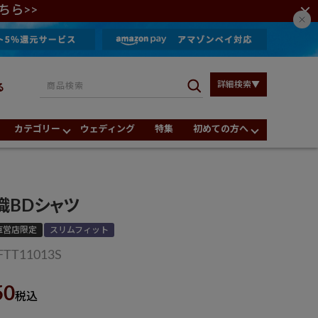
ちら>>
詳細検索▼
る
カテゴリー
ウェディング
特集
初めての方へ
織BDシャツ
直営店限定
スリムフィット
FTT11013S
50
税込