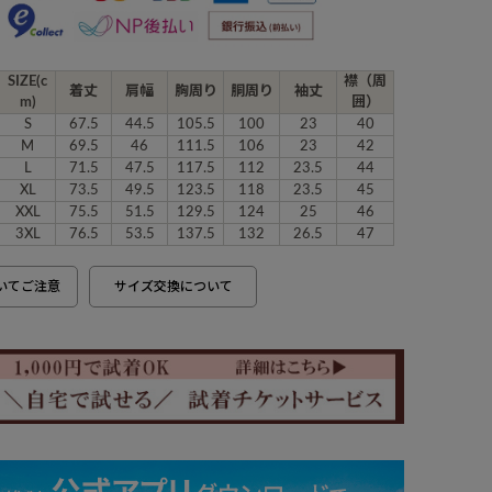
SIZE(c
襟（周
着丈
肩幅
胸周り
胴周り
袖丈
m)
囲）
S
67.5
44.5
105.5
100
23
40
M
69.5
46
111.5
106
23
42
L
71.5
47.5
117.5
112
23.5
44
XL
73.5
49.5
123.5
118
23.5
45
XXL
75.5
51.5
129.5
124
25
46
3XL
76.5
53.5
137.5
132
26.5
47
いてご注意
サイズ交換について