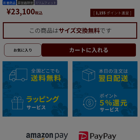
新着商品
直営店限定
スリムフィット
¥
23,100
税込
[
1,155
ポイント進呈 ]
この商品は
サイズ交換無料
です
カートに入れる