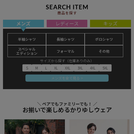
SEARCH ITEM
商品を探す
メンズ
レディース
キッズ
半袖シャツ
長袖シャツ
ポロシャツ
スペシャル
フォーマル
その他
エディション
サイズから探す（在庫ありのみ）
S
M
L
XL
XXL
3XL
4XL
5XL
メンズを全て見る >
＼ ペアでもファミリーでも！ ／
お揃いで楽しめるかりゆしウェア