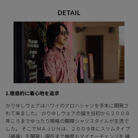
DETAIL
1.徹底的に着心地を追求
かりゆしウェアはハワイのアロハシャツを手本に開発さ
れて来ました。 かりゆしウェアの誕生当初から２００８
年ころまでゆったり規格の開襟シャツスタイルが主流で
した。 そこでＭＡＪＵＮは、２００９年にスリムタイプ
（細身）を開発し現在まで幾度もマイナーチェンジを 繰