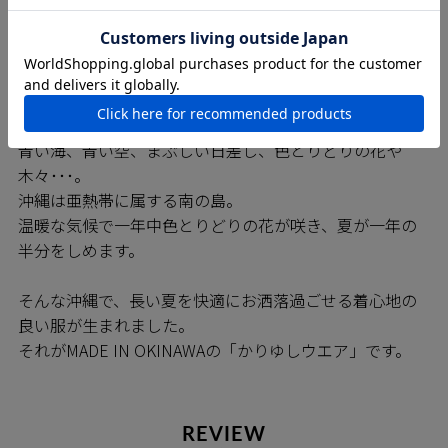
ち早く「※巻き伏せ縫い」の技術を確立しており、
MAJUNシャツは高いレベルの縫製が約束されています。
※巻き伏せ本縫い・・・耐久性の高い縫製方法で仕上が
りの見栄えもよく、オーダーメイドシャツや 高級ブラン
ドのシャツでも多く採用されている縫製方法です。
青い海、青い空、まぶしい日差し、色とりどりの花や
木々･･･。
沖縄は亜熱帯に属する南の島。
温暖な気候で一年中色とりどりの花が咲き、夏が一年の
半分をしめます。
そんな沖縄で、長い夏を快適にお洒落過ごせる着心地の
良い服が生まれました。
それがMADE IN OKINAWAの「かりゆしウエア」です。
REVIEW