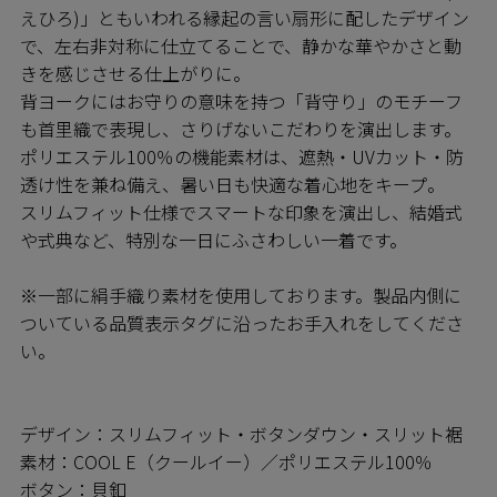
えひろ)」ともいわれる縁起の言い扇形に配したデザイン
で、左右非対称に仕立てることで、静かな華やかさと動
きを感じさせる仕上がりに。
背ヨークにはお守りの意味を持つ「背守り」のモチーフ
も首里織で表現し、さりげないこだわりを演出します。
ポリエステル100％の機能素材は、遮熱・UVカット・防
透け性を兼ね備え、暑い日も快適な着心地をキープ。
スリムフィット仕様でスマートな印象を演出し、結婚式
や式典など、特別な一日にふさわしい一着です。
※一部に絹手織り素材を使用しております。製品内側に
ついている品質表示タグに沿ったお手入れをしてくださ
い。
デザイン：スリムフィット・ボタンダウン・スリット裾
素材：COOL E（クールイー）／ポリエステル100％
ボタン：貝釦