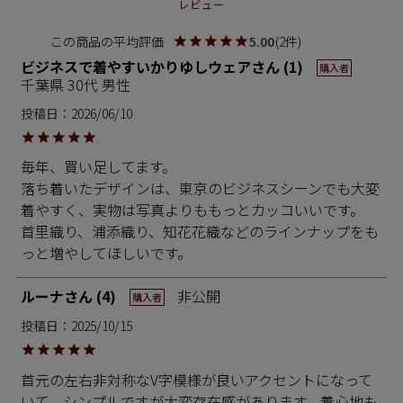
レビュー
5.00
2
ビジネスで着やすいかりゆしウェア
1
購入者
千葉県
30代
男性
投稿日
2026/06/10
毎年、買い足してます。

落ち着いたデザインは、東京のビジネスシーンでも大変
着やすく、実物は写真よりももっとカッコいいです。

首里織り、浦添織り、知花花織などのラインナップをも
ルーナ
4
非公開
購入者
投稿日
2025/10/15
首元の左右非対称なV字模様が良いアクセントになって
いて、シンプルですが大変存在感があります。着心地も