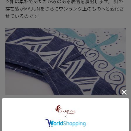
ツ釦は素朴であたたかみのある表情を演出します。 釦の
存在感がMAJUNをさらにワンランク上のものへと変化さ
せているのです。
SEWING 縫製のこだわり
MAJUNシャツは日進商会の子会社で基幹工場であるニチ
ハン繊維の熟練の技をもつ職人たちによって一枚一枚丁
寧に縫われています。弊社の縫製工場では沖縄県内でい