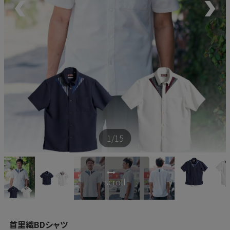
新商品
再入荷商品
アウトレット
サイズから探す
1
/15
レーベルから探す
scroll
首里織BDシャツ