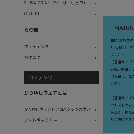
SHISA WEAR（シーサーウェア）
OUTLET
MAJU
その他
■MAJUNスタ
ウェディング
62kg 胸囲：9
プ：91cm
カタログ
【着用サイズ
肩幅、胸囲、
地も良く、見
コンテンツ
いです。
かりゆしウェアとは
【着用サイズ
ウエストは少
かりゆしウェアとアロハシャツの違い
が良く、見た
たい方にオス
フォトギャラリー