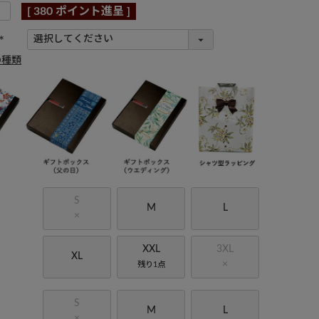
[
380
ポイント進呈 ]
(
の種類
必
須
)
S
M
L
×
XXL
3XL
XL
×
残り1点
S
M
L
×