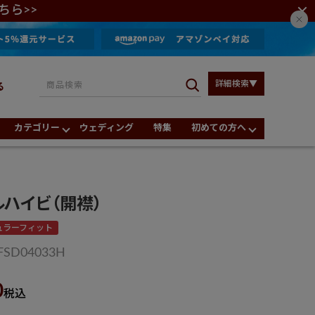
ちら>>
詳細検索▼
る
カテゴリー
ウェディング
特集
初めての方へ
ルハイビ（開襟）
ュラーフィット
FSD04033H
0
税込