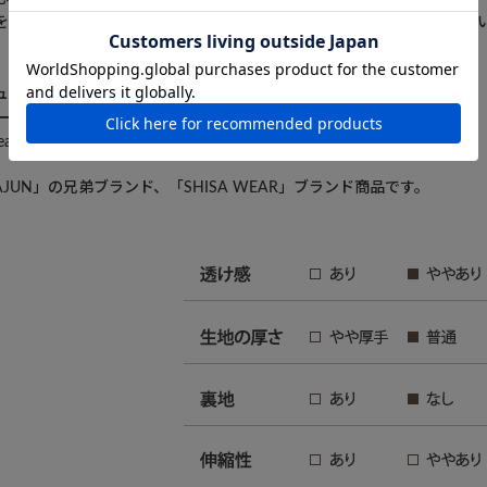
を感じさせるこの一着を、コーディネートのアクセントに加えてみては
ュラーフィット・開襟・スリット裾
ード（生地裏使い）／綿100％
Wear文字入り樹脂釦
JUN」の兄弟ブランド、「SHISA WEAR」ブランド商品です。