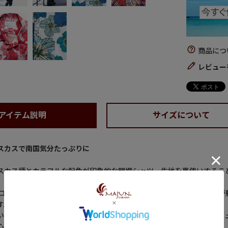
商品につ
レビュー
アイテム説明
サイズについて
スカスで南国気分たっぷりに
スカス柄とカラフルな配色が印象的な開襟シャツ。生地を裏使いするこ
ブロード生地を使用しており、適度な厚みと天然素材ならではの肌触りが
す。
いた印象の開襟デザインがリラックス感を引き立て、ゆとりのあるレギ
心地を楽しめます。