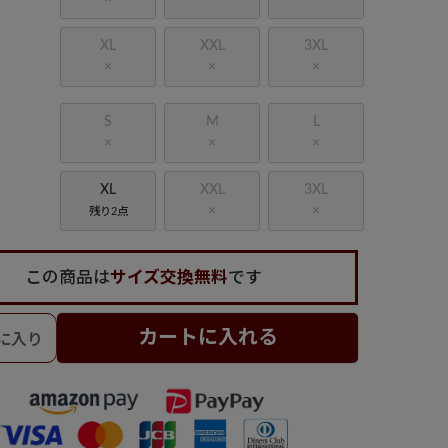
XL
XXL
3XL
×
×
×
S
M
L
×
×
×
XL
XXL
3XL
×
×
残り2点
この商品は
サイズ交換無料
です
カートに入れる