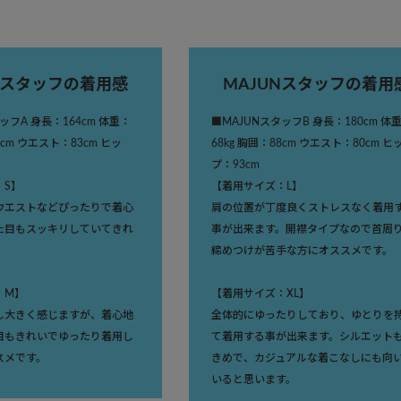
Nスタッフの着用感
MAJUNスタッフの着用
ッフA 身長：164cm 体重：
■MAJUNスタッフB 身長：180cm 体
7cm ウエスト：83cm ヒッ
68kg 胸囲：88cm ウエスト：80cm ヒ
プ：93cm
：S】
【着用サイズ：L】
ウエストなどぴったりで着心
肩の位置が丁度良くストレスなく着用
た目もスッキリしていてきれ
事が出来ます。開襟タイプなので首周
締めつけが苦手な方にオススメです。
：M】
【着用サイズ：XL】
し大きく感じますが、着心地
全体的にゆったりしており、ゆとりを
目もきれいでゆったり着用し
て着用する事が出来ます。シルエット
スメです。
きめで、カジュアルな着こなしにも向
いると思います。