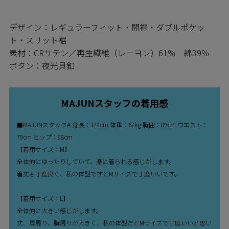
デザイン：レギュラーフィット・開襟・ダブルポケッ
ト・スリット裾
素材：CRサテン／再生繊維（レーヨン）61％ 綿39％
ボタン：夜光貝釦
MAJUNスタッフの着用感
■MAJUNスタッフA 身長：174cm 体重：67kg 胸囲：89cm ウエスト：
79cm ヒップ：98cm
【着用サイズ：M】
全体的にゆったりしていて、楽に着られる感じがします。
着丈も丁度良く、私の体型ですとMサイズで丁度いいです。
【着用サイズ：L】
全体的に大きい感じがします。
丈、肩周り、胸周りが大きく、私の体型だとMサイズで丁度いいと思い