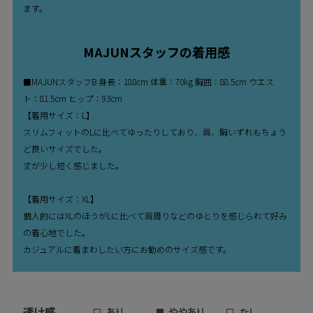
ます。
MAJUNスタッフの着用感
■MAJUNスタッフB 身長：180cm 体重：70kg 胸囲：88.5cm ウエス
ト：81.5cm ヒップ：93cm
【着用サイズ：L】
スリムフィットのLに比べてゆったりしており、肩、胸いずれもちょう
ど良いサイズでした。
丈が少し短く感じました。
【着用サイズ：XL】
個人的にはXLのほうがLに比べて肩周りなどのゆとりを感じられて好み
の着心地でした。
カジュアルに着まわしたい方にお勧めのサイズ感です。