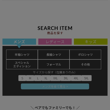
SEARCH ITEM
商品を探す
メンズ
レディース
キッズ
半袖シャツ
長袖シャツ
ポロシャツ
スペシャル
フォーマル
その他
エディション
サイズから探す（在庫ありのみ）
S
M
L
XL
XXL
3XL
4XL
5XL
メンズを全て見る >
＼ ペアでもファミリーでも！ ／