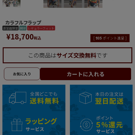
カラフルフラップ
直営店限定
開襟
レギュラーフィット
¥
18,700
税込
[
935
ポイント進呈 ]
この商品は
サイズ交換無料
です
カートに入れる