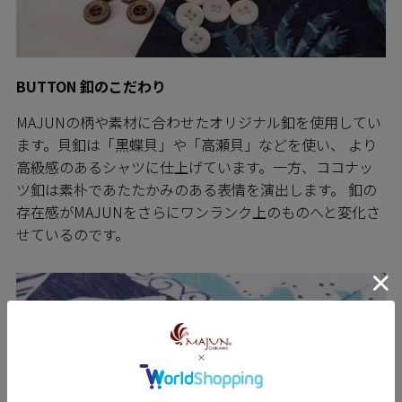
BUTTON 釦のこだわり
MAJUNの柄や素材に合わせたオリジナル釦を使用してい
ます。貝釦は「黒蝶貝」や「高瀬貝」などを使い、 より
高級感のあるシャツに仕上げています。一方、ココナッ
ツ釦は素朴であたたかみのある表情を演出します。 釦の
存在感がMAJUNをさらにワンランク上のものへと変化さ
せているのです。