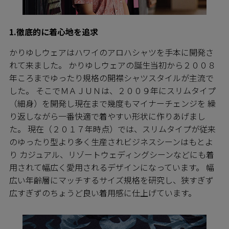
1.徹底的に着心地を追求
かりゆしウェアはハワイのアロハシャツを手本に開発さ
れて来ました。 かりゆしウェアの誕生当初から２００８
年ころまでゆったり規格の開襟シャツスタイルが主流で
した。 そこでＭＡＪＵＮは、２００９年にスリムタイプ
（細身）を開発し現在まで幾度もマイナーチェンジを 繰
り返しながら一番快適で着やすい形状に作りあげまし
た。 現在（２０１７年時点）では、スリムタイプが従来
のゆったり型より多く生産されビジネスシーンはもとよ
り カジュアル、リゾートウェディングシーンなどにも着
用されて幅広く愛用されるデザインになっています。 幅
広い年齢層にマッチするサイズ規格を研究し、狭すぎず
広すぎずのちょうど良い着用感に仕上げています。