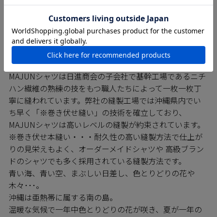
SEWING 縫製のこだわり
MAJUNシャツは日進商会の子会社で基幹工場であるニチ
ハン繊維の熟練の技をもつ職人たちによって一枚一枚丁
寧に縫われています。弊社の縫製工場では沖縄県内でい
ち早く「※巻き伏せ縫い」の技術を確立しており、
MAJUNシャツは高いレベルの縫製が約束されています。
※巻き伏せ本縫い・・・耐久性の高い縫製方法で仕上が
りの見栄えもよく、オーダーメイドシャツや 高級ブラン
ドのシャツでも多く採用されている縫製方法です。
青い海、青い空、まぶしい日差し、色とりどりの花や
木々･･･。
沖縄は亜熱帯に属する南の島。
温暖な気候で一年中色とりどりの花が咲き、夏が一年の