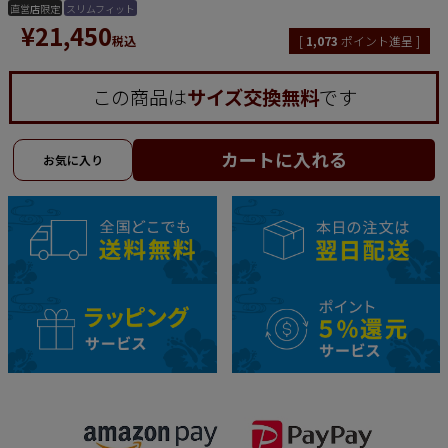
直営店限定
スリムフィット
¥
21,450
税込
[
1,073
ポイント進呈 ]
この商品は
サイズ交換無料
です
カートに入れる