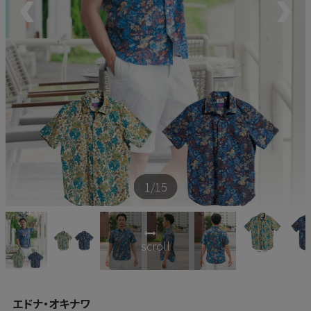
新商品
再入荷商品
アウトレット
サイズから探す
1
/15
レーベルから探す
scroll
エドナ・オキナワ