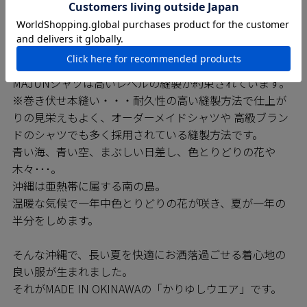
MAJUNシャツは日進商会の子会社で基幹工場であるニチ
ハン繊維の熟練の技をもつ職人たちによって一枚一枚丁
寧に縫われています。弊社の縫製工場では沖縄県内でい
ち早く「※巻き伏せ縫い」の技術を確立しており、
MAJUNシャツは高いレベルの縫製が約束されています。
※巻き伏せ本縫い・・・耐久性の高い縫製方法で仕上が
りの見栄えもよく、オーダーメイドシャツや 高級ブラン
ドのシャツでも多く採用されている縫製方法です。
青い海、青い空、まぶしい日差し、色とりどりの花や
木々･･･。
沖縄は亜熱帯に属する南の島。
温暖な気候で一年中色とりどりの花が咲き、夏が一年の
半分をしめます。
そんな沖縄で、長い夏を快適にお洒落過ごせる着心地の
良い服が生まれました。
それがMADE IN OKINAWAの「かりゆしウエア」です。