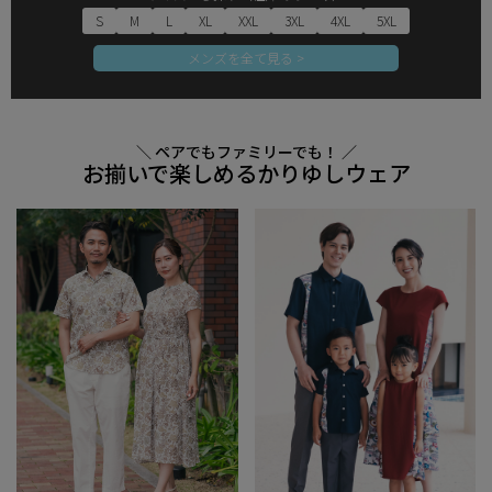
S
M
L
XL
XXL
3XL
4XL
5XL
メンズを全て見る >
＼ ペアでもファミリーでも！ ／
お揃いで楽しめるかりゆしウェア