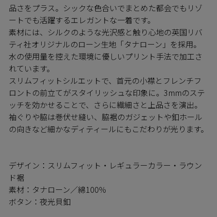
品さをプラス。シックな色合いでまとめた都会でもリゾ
ートでも活躍するエレガントな一着です。
素材には、シルクのような光沢感と触り心地の英国リバ
ティ社オリジナルのローン生地「タナローン」を採用。
水の使用量を控えた環境に優しいプリント手法で加工さ
れています。
スリムフィットシルエットで、首元の小襟とフレンチフ
ロントの前立てがスタイリッシュな印象に。3mmのステ
ッチを効かせることで、さらに繊細さと上品さを演出。
袖ぐりや脇は巻伏せ縫い、脇裾のガジェットや釦ホール
の向きなど細かなディティールにもこだわりが光ります。
デザイン：スリムフィット・レギュラーカラー・ラウン
ド裾
素材：タナローン／綿100％
ボタン：夜光貝釦