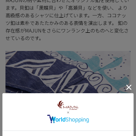
ます。貝釦は「黒蝶貝」や「高瀬貝」などを使い、 より
高級感のあるシャツに仕上げています。一方、ココナッ
ツ釦は素朴であたたかみのある表情を演出します。 釦の
存在感がMAJUNをさらにワンランク上のものへと変化さ
せているのです。
SEWING 縫製のこだわり