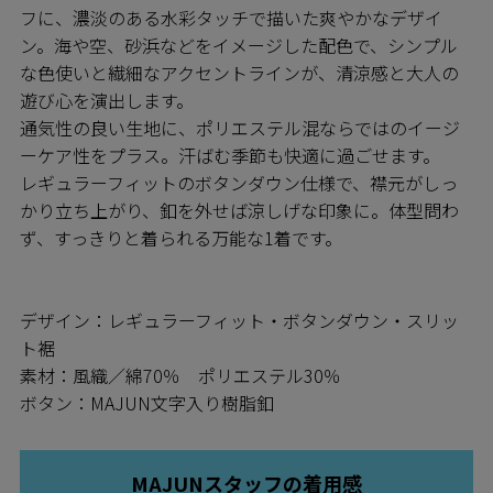
フに、濃淡のある水彩タッチで描いた爽やかなデザイ
ン。海や空、砂浜などをイメージした配色で、シンプル
な色使いと繊細なアクセントラインが、清涼感と大人の
遊び心を演出します。
通気性の良い生地に、ポリエステル混ならではのイージ
ーケア性をプラス。汗ばむ季節も快適に過ごせます。
レギュラーフィットのボタンダウン仕様で、襟元がしっ
かり立ち上がり、釦を外せば涼しげな印象に。体型問わ
ず、すっきりと着られる万能な1着です。
デザイン：レギュラーフィット・ボタンダウン・スリッ
ト裾
素材：風織／綿70％ ポリエステル30％
ボタン：MAJUN文字入り樹脂釦
MAJUNスタッフの着用感