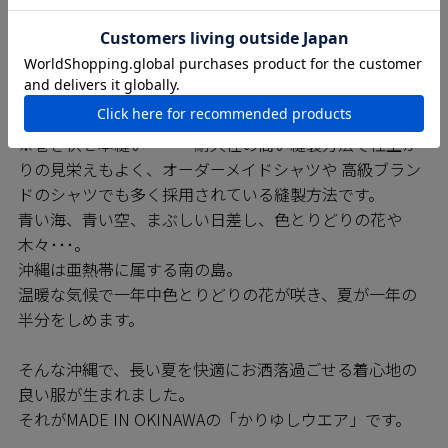
MAJUNシャツは日進商会の子会社で基幹工場であるニチ
ハン繊維の熟練の技をもつ職人たちによって一枚一枚丁
寧に縫われています。弊社の縫製工場では沖縄県内でい
ち早く「※巻き伏せ縫い」の技術を確立しており、
MAJUNシャツは高いレベルの縫製が約束されています。
※巻き伏せ本縫い・・・耐久性の高い縫製方法で仕上が
りの見栄えもよく、オーダーメイドシャツや 高級ブラン
ドのシャツでも多く採用されている縫製方法です。
青い海、青い空、まぶしい日差し、色とりどりの花や
木々･･･。
沖縄は亜熱帯に属する南の島。
温暖な気候で一年中色とりどりの花が咲き、夏が一年の
半分をしめます。
そんな沖縄で、長い夏を快適にお洒落過ごせる着心地の
良い服が生まれました。
それがMADE IN OKINAWAの「かりゆしウエア」です。