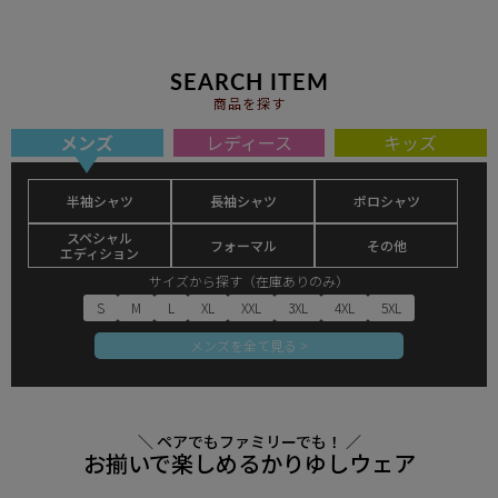
SEARCH ITEM
商品を探す
メンズ
レディース
キッズ
半袖シャツ
長袖シャツ
ポロシャツ
スペシャル
フォーマル
その他
エディション
サイズから探す（在庫ありのみ）
S
M
L
XL
XXL
3XL
4XL
5XL
メンズを全て見る >
＼ ペアでもファミリーでも！ ／
お揃いで楽しめるかりゆしウェア