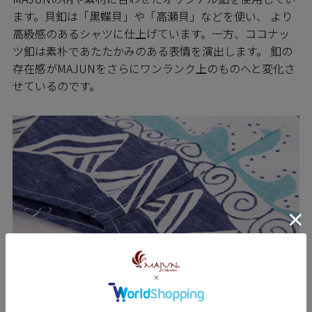
ます。貝釦は「黒蝶貝」や「高瀬貝」などを使い、 より
高級感のあるシャツに仕上げています。一方、ココナッ
ツ釦は素朴であたたかみのある表情を演出します。 釦の
存在感がMAJUNをさらにワンランク上のものへと変化さ
せているのです。
SEWING 縫製のこだわり