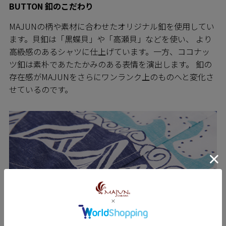
BUTTON 釦のこだわり
MAJUNの柄や素材に合わせたオリジナル釦を使用してい
ます。貝釦は「黒蝶貝」や「高瀬貝」などを使い、 より
高級感のあるシャツに仕上げています。一方、ココナッ
ツ釦は素朴であたたかみのある表情を演出します。 釦の
存在感がMAJUNをさらにワンランク上のものへと変化さ
せているのです。