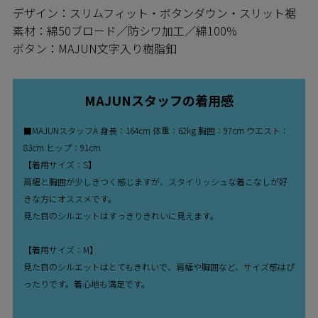
デザイン：スリムフィット・ボタンダウン・スリット裾
素材：綿50ブロード／防シワ加工／綿100％
ボタン：MAJUN文字入り樹脂釦
MAJUNスタッフの着用感
■MAJUNスタッフA 身長：164cm 体重：62kg 胸囲：97cm ウエスト：
83cm ヒップ：91cm
【着用サイズ：S】
肩幅と胸囲が少しきつく感じますが、スタイリッシュな着こなしが好
きな方にオススメです。
見た目のシルエットはすっきりきれいに見えます。
【着用サイズ：M】
見た目のシルエットはとてもきれいで、肩幅や胸囲など、サイズ感はぴ
ったりです。着心地も満足です。