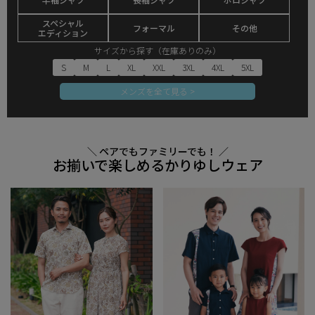
スペシャル
フォーマル
その他
エディション
サイズから探す（在庫ありのみ）
S
M
L
XL
XXL
3XL
4XL
5XL
メンズを全て見る >
＼ ペアでもファミリーでも！ ／
お揃いで楽しめるかりゆしウェア