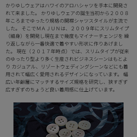
かりゆしウェアはハワイのアロハシャツを手本に開発さ
れて来ました。 かりゆしウェアの誕生当初から２００８
年ころまでゆったり規格の開襟シャツスタイルが主流で
した。 そこでＭＡＪＵＮは、２００９年にスリムタイプ
（細身）を開発し現在まで幾度もマイナーチェンジを 繰
り返しながら一番快適で着やすい形状に作りあげまし
た。 現在（２０１７年時点）では、スリムタイプが従来
のゆったり型より多く生産されビジネスシーンはもとよ
り カジュアル、リゾートウェディングシーンなどにも着
用されて幅広く愛用されるデザインになっています。 幅
広い年齢層にマッチするサイズ規格を研究し、狭すぎず
広すぎずのちょうど良い着用感に仕上げています。