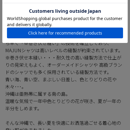
SEWING 縫製のこだわり
MAJUNシャツは日進商会の子会社で基幹工場であるニチ
ハン繊維の熟練の技をもつ職人たちによって一枚一枚丁
寧に縫われています。弊社の縫製工場では沖縄県内でい
ち早く「※巻き伏せ縫い」の技術を確立しており、
MAJUNシャツは高いレベルの縫製が約束されています。
※巻き伏せ本縫い・・・耐久性の高い縫製方法で仕上が
りの見栄えもよく、オーダーメイドシャツや 高級ブラン
ドのシャツでも多く採用されている縫製方法です。
青い海、青い空、まぶしい日差し、色とりどりの花や
木々･･･。
沖縄は亜熱帯に属する南の島。
温暖な気候で一年中色とりどりの花が咲き、夏が一年の
半分をしめます。
そんな沖縄で、長い夏を快適にお洒落過ごせる着心地の
良い服が生まれました。