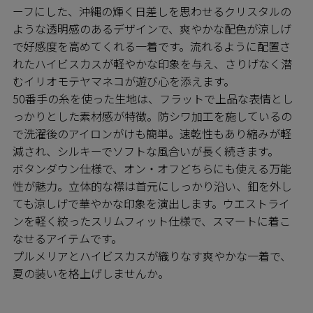
ーフにした、沖縄の輝く日差しを思わせるクリスタルの
ような透明感のあるデザインで、爽やかな配色が涼しげ
で好感度を高めてくれる一着です。流れるように配置さ
れたハイビスカスが軽やかな印象を与え、さりげなく潜
むイリオモテヤマネコが遊び心を添えます。
50番手の糸を使った生地は、フラットで上品な表情とし
っかりとした素材感が特徴。防シワ加工を施しているの
で洗濯後のアイロンがけも簡単。速乾性もあり縮みが軽
減され、シルキーでソフトな風合いが長く続きます。
ボタンダウン仕様で、オン・オフどちらにも使える万能
性が魅力。立体的な襟は首元にしっかり沿い、釦を外し
ても涼しげで華やかな印象を演出します。ウエストライ
ンを軽く絞ったスリムフィット仕様で、スマートに着こ
なせるアイテムです。
プルメリアとハイビスカスが織りなす爽やかな一着で、
夏の装いを格上げしませんか。