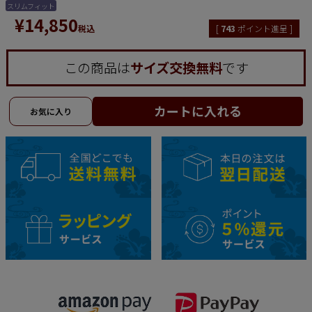
スリムフィット
¥
14,850
税込
[
743
ポイント進呈 ]
この商品は
サイズ交換無料
です
カートに入れる