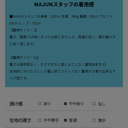
MAJUNスタッフの着用感
■MAJUNスタッフB 身長：180cm 体重：68kg 胸囲：88cm ウエスト：
80cm ヒップ：93cm
【着用サイズ：L】
着丈、胴周りは特にきつさは感じませんが、肩幅が狭く、腕を動かす
と狭く感じます。
【着用サイズ：XL】
着丈は違和感なく、大きすぎると感じることなく着用出来ます。
全体的にゆったりとした着心地でストレスなく着用する事が出来るサ
イズ感です。