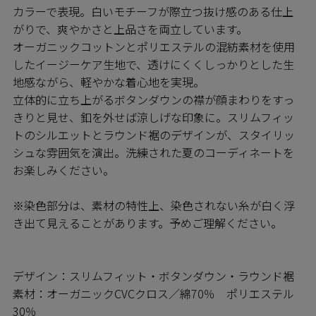
カラーで表現。白いモチーフが際立つ抜け感のある仕上
がりで、爽やかさと上品さを両立しています。
オーガニックコットンとポリエステルの混紡素材を使用
したイージーケア生地で、透けにくくしっかりとした生
地感ながら、軽やかな着心地を実現。
立体的に立ち上がるボタンダウンの襟が顔まわりをすっ
きりと見せ、釦を外せば涼しげな印象に。スリムフィッ
トのシルエットとラウンド裾のデザインが、スタイリッ
シュな雰囲気を演出。洗練された夏のコーディネートを
お楽しみください。
※染色部分は、素材の特性上、染色されない糸が白く浮
き出て見えることがあります。予めご理解ください。
デザイン：スリムフィット・ボタンダウン・ラウンド裾
素材：オーガニックCVCクロス／綿70％ ポリエステル
30％