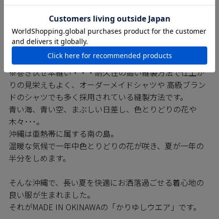
MAJUNシャツは日進商会の子会社で基幹工場であるニチ
ハン繊維の熟練の技をもつ職人たちによって一枚一枚丁
寧に縫われています。弊社の縫製工場では沖縄県内でい
ち早く「※巻き伏せ縫い」の技術を確立しており、
MAJUNシャツは高いレベルの縫製が約束されています。
※巻き伏せ本縫い・・・耐久性の高い縫製方法で仕上が
りの見栄えもよく、オーダーメイドシャツや 高級ブラン
ドのシャツでも多く採用されている縫製方法です。
青い海、青い空、まぶしい日差し、色とりどりの花や
木々･･･。
沖縄は亜熱帯に属する南の島。
温暖な気候で一年中色とりどりの花が咲き、夏が一年の
半分をしめます。
そんな沖縄で、長い夏を快適にお洒落過ごせる着心地の
良い服が生まれました。
それがMADE IN OKINAWAの「かりゆしウエア」です。