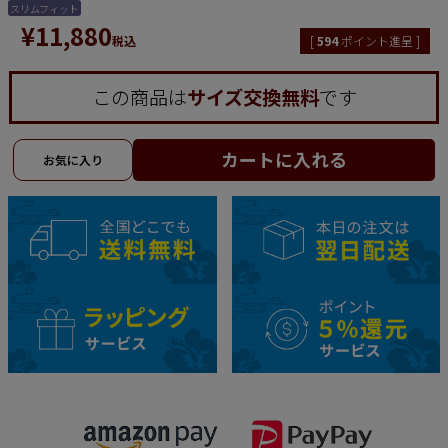
スリムフィット
¥
11,880
税込
[
594
ポイント進呈 ]
この商品は
サイズ交換無料
です
カートに入れる