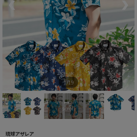
新商品
再入荷商品
アウトレット
サイズから探す
1
/19
レーベルから探す
scroll
琉球アザレア