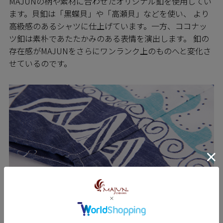
MAJUNの柄や素材に合わせたオリジナル釦を使用してい
ます。貝釦は「黒蝶貝」や「高瀬貝」などを使い、 より
高級感のあるシャツに仕上げています。一方、ココナッ
ツ釦は素朴であたたかみのある表情を演出します。 釦の
存在感がMAJUNをさらにワンランク上のものへと変化さ
せているのです。
SEWING 縫製のこだわり