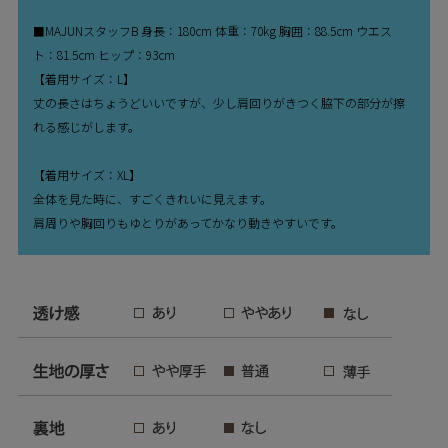
■MAJUNスタッフB 身長：180cm 体重：70kg 胸囲：88.5cm ウエス
ト：81.5cm ヒップ：93cm
【着用サイズ：L】
丈の長さはちょうどいいですが、少し肩回りがきつく脇下の部分が擦
れる感じがします。
【着用サイズ：XL】
全体を見た時に、すごくきれいに見えます。
肩周りや胸回りもゆとりがあってかなり動きやすいです。