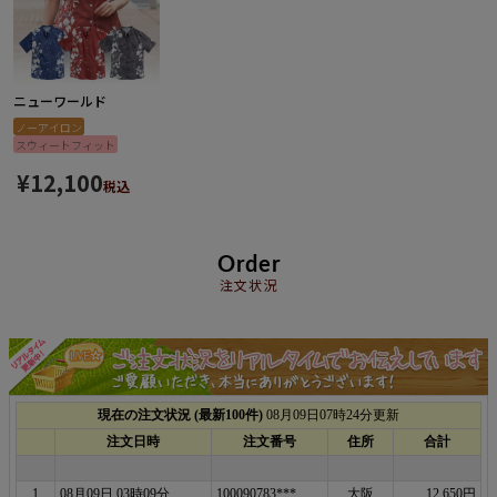
ニューワールド
ノーアイロン
スウィートフィット
¥
12,100
税込
Order
注文状況