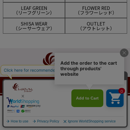
LEAF GREEN
FLOWER RED
（リーフグリーン）
（フラワーレッド）
SHISA WEAR
OUTLET
（シーサーウェア）
（アウトレット）
マイアカウント
メルマガ登録
新規会員登録
ログイン
会員は715ポイント付与！
新規会員登録はこちら
¥
14,300
税込
カートに入れる
ショッピングガイド
送料とお支払い方法について