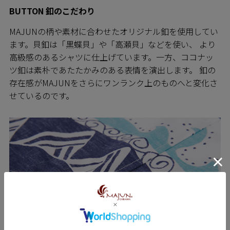
BUTTON 釦のこだわり
MAJUNの柄や素材に合わせたオリジナル釦を使用してい
ます。貝釦は「黒蝶貝」や「高瀬貝」などを使い、 より
高級感のあるシャツに仕上げています。一方、ココナッ
ツ釦は素朴であたたかみのある表情を演出します。 釦の
存在感がMAJUNをさらにワンランク上のものへと変化さ
せているのです。