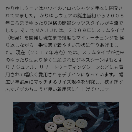
かりゆしウェアはハワイのアロハシャツを手本に開発さ
れて来ました。 かりゆしウェアの誕生当初から２００８
年ころまでゆったり規格の開襟シャツスタイルが主流で
した。 そこでＭＡＪＵＮは、２００９年にスリムタイプ
（細身）を開発し現在まで幾度もマイナーチェンジを 繰
り返しながら一番快適で着やすい形状に作りあげまし
た。 現在（２０１７年時点）では、スリムタイプが従来
のゆったり型より多く生産されビジネスシーンはもとよ
り カジュアル、リゾートウェディングシーンなどにも着
用されて幅広く愛用されるデザインになっています。 幅
広い年齢層にマッチするサイズ規格を研究し、狭すぎず
広すぎずのちょうど良い着用感に仕上げています。