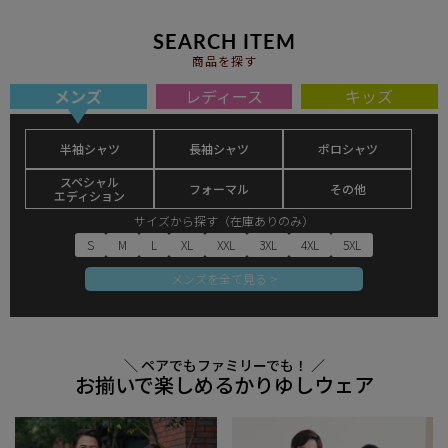
SEARCH ITEM
商品を探す
メンズ
レディース
キッズ
半袖シャツ
長袖シャツ
ポロシャツ
スペシャル
フォーマル
その他
エディション
サイズから探す（在庫ありのみ）
S
M
L
XL
XXL
3XL
4XL
5XL
メンズを全て見る >
＼ ペアでもファミリーでも！ ／
お揃いで楽しめるかりゆしウェア