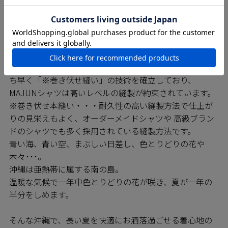
SEWING 縫製のこだわり
MAJUNシャツは日進商会の子会社で基幹工場であるニチ
ハン繊維の熟練の技をもつ職人たちによって一枚一枚丁
寧に縫われています。弊社の縫製工場では沖縄県内でい
ち早く「※巻き伏せ縫い」の技術を確立しており、
MAJUNシャツは高いレベルの縫製が約束されています。
※巻き伏せ本縫い・・・耐久性の高い縫製方法で仕上が
りの見栄えもよく、オーダーメイドシャツや 高級ブラン
ドのシャツでも多く採用されている縫製方法です。
青い海、青い空、まぶしい日差し、色とりどりの花や
木々･･･。
沖縄は亜熱帯に属する南の島。
温暖な気候で一年中色とりどりの花が咲き、夏が一年の
半分をしめます。
そんな沖縄で、長い夏を快適にお洒落過ごせる着心地の