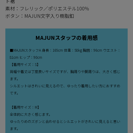
ト裾
素材：フレリック／ポリエステル100％
ボタン：MAJUN文字入り樹脂釦
MAJUNスタッフの着用感
■MAJUNスタッフA 身長：165cm 体重：58kg 胸囲：96cm ウエスト：
81cm ヒップ：90cm
【着用サイズ：S】
肩幅や着丈は丁度良いサイズですが、胸周りや胴周りは、大きく感じ
ます。
シルエットはきれいに見えるので、ゆったり着用したい方におすすめ
です。
【着用サイズ：M】
全体的に大きく感じます。
ゆったりめのズボンと合わせるとシルエットがきれいに見えると思い
ます。