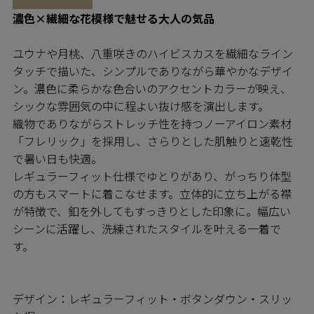
濃色×繊細な花模様で魅せる大人の気品
ユウナや月桃、八重咲きのハイビスカスを繊細なライン
タッチで描いた、シンプルでありながら華やかなデザイ
ン。濃色に柔らかな色合いのアクセントカラーが映え、
シックな雰囲気の中に程よい抜け感を演出します。
織物でありながらストレッチ性を持つノーアイロン素材
「フレリック」を採用し、さらりとした肌触りと速乾性
で暑い日も快適。
レギュラーフィット仕様でゆとりがあり、がっちり体型
の方もスマートに着こなせます。立体的に立ち上がる襟
が特徴で、釦を外してもすっきりとした印象に。幅広い
シーンに活躍し、洗練されたスタイルを叶える一着で
す。
デザイン：レギュラーフィット・ボタンダウン・スリッ