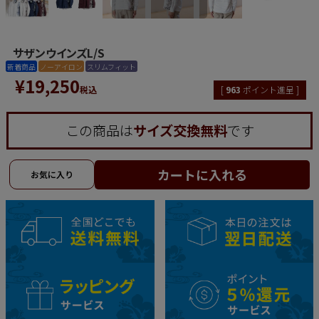
サザンウインズL/S
新着商品
ノーアイロン
スリムフィット
¥
19,250
税込
[
963
ポイント進呈 ]
この商品は
サイズ交換無料
です
カートに入れる