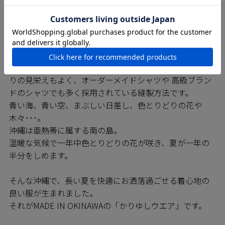
MAJUNシャツは日進商会の子会社で基幹工場であるニチ
ハン繊維の熟練の技をもつ職人たちによって一枚一枚丁
寧に縫われています。弊社の縫製工場では沖縄県内でい
ち早く「※巻き伏せ縫い」の技術を確立しており、
MAJUNシャツは高いレベルの縫製が約束されています。
※巻き伏せ本縫い・・・耐久性の高い縫製方法で仕上が
りの見栄えもよく、オーダーメイドシャツや 高級ブラン
ドのシャツでも多く採用されている縫製方法です。
青い海、青い空、まぶしい日差し、色とりどりの花や
木々･･･。
沖縄は亜熱帯に属する南の島。
温暖な気候で一年中色とりどりの花が咲き、夏が一年の
半分をしめます。
そんな沖縄で、長い夏を快適にお洒落過ごせる着心地の
良い服が生まれました。
それがMADE IN OKINAWAの「かりゆしウエア」です。