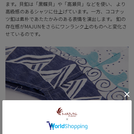
ます。貝釦は「黒蝶貝」や「高瀬貝」などを使い、 より
高級感のあるシャツに仕上げています。一方、ココナッ
ツ釦は素朴であたたかみのある表情を演出します。 釦の
存在感がMAJUNをさらにワンランク上のものへと変化さ
せているのです。
SEWING 縫製のこだわり