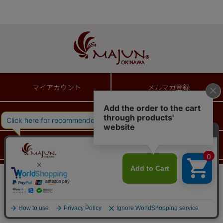
マイアカウント
メルマガ登録
新規会員登録
ログイン
ショッピングガイド
送料とお支払い方法について
返品特約について
ギフトラッピングサービス
会員は963ポイント付与！
新規会員登録はこちら
¥
19,250
税込
カートに入れる