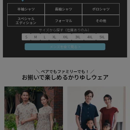
半袖シャツ
長袖シャツ
ポロシャツ
スペシャル
フォーマル
その他
エディション
サイズから探す（在庫ありのみ）
S
M
L
XL
XXL
3XL
4XL
5XL
メンズを全て見る >
＼ ペアでもファミリーでも！ ／
お揃いで楽しめるかりゆしウェア