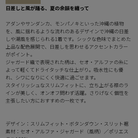
日差しと風が踊る、夏の余韻を纏って
アダンやサンダンカ、モンパノキといった沖縄の植物
を、風に揺れるような流れのあるデザインで沖縄の日差
しや潮風を感じられる1着です。シックな色味でまとめた
上品な配色展開で、日差しを思わせるアクセントカラー
がポイント。
ジャガード織で表現された柄は、セオ・アルファの糸に
よって軽くてドライタッチな仕上がり。吸水性にも優
れ、シワになりにくく快適に過ごせます。
スタイリッシュなスリムフィットに、立ち上がる襟のラ
インが美しく、オンオフ問わず活躍。さりげなく個性を
主張したい方におすすめの一枚です。
デザイン：スリムフィット・ボタンダウン・スリット裾
素材：セオ・アルファ・ジャガード（風柄）／ポリエス