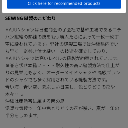
SEWING 縫製のこだわり
MAJUNシャツは日進商会の子会社で基幹工場であるニチ
ハン繊維の熟練の技をもつ職人たちによって一枚一枚丁
寧に縫われています。弊社の縫製工場では沖縄県内でい
ち早く「※巻き伏せ縫い」の技術を確立しており、
MAJUNシャツは高いレベルの縫製が約束されています。
※巻き伏せ本縫い・・・耐久性の高い縫製方法で仕上が
りの見栄えもよく、オーダーメイドシャツや 高級ブラン
ドのシャツでも多く採用されている縫製方法です。
青い海、青い空、まぶしい日差し、色とりどりの花や
木々･･･。
沖縄は亜熱帯に属する南の島。
温暖な気候で一年中色とりどりの花が咲き、夏が一年の
半分をしめます。