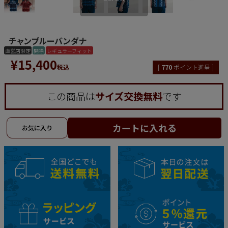
チャンプルーバンダナ
直営店限定
開襟
レギュラーフィット
¥
15,400
税込
[
770
ポイント進呈 ]
この商品は
サイズ交換無料
です
カートに入れる