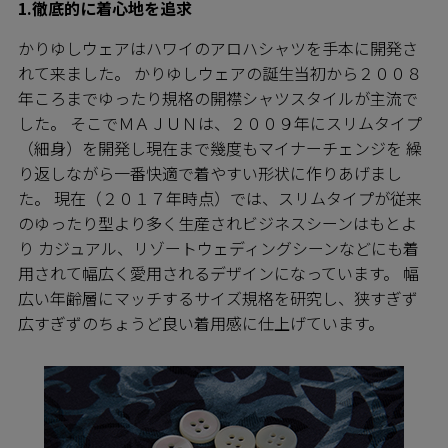
1.徹底的に着心地を追求
かりゆしウェアはハワイのアロハシャツを手本に開発さ
れて来ました。 かりゆしウェアの誕生当初から２００８
年ころまでゆったり規格の開襟シャツスタイルが主流で
した。 そこでＭＡＪＵＮは、２００９年にスリムタイプ
（細身）を開発し現在まで幾度もマイナーチェンジを 繰
り返しながら一番快適で着やすい形状に作りあげまし
た。 現在（２０１７年時点）では、スリムタイプが従来
のゆったり型より多く生産されビジネスシーンはもとよ
り カジュアル、リゾートウェディングシーンなどにも着
用されて幅広く愛用されるデザインになっています。 幅
広い年齢層にマッチするサイズ規格を研究し、狭すぎず
広すぎずのちょうど良い着用感に仕上げています。