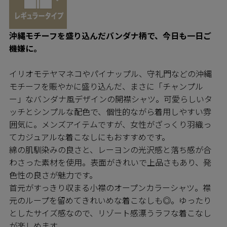
沖縄モチーフを盛り込んだバンダナ柄で、今日も一日ご
機嫌に。
イリオモテヤマネコやパイナップル、守礼門などの沖縄
モチーフを賑やかに盛り込んだ、まさに「チャンプル
ー」なバンダナ風デザインの開襟シャツ。可愛らしいタ
ッチとシンプルな配色で、個性的ながら着用しやすい雰
囲気に。メンズアイテムですが、女性がざっくり羽織っ
てカジュアルな着こなしにもおすすめです。
綿の肌馴染みの良さと、レーヨンの光沢感と落ち感が合
わさった素材を使用。表面がきれいで上品さもあり、発
色性の良さが魅力です。
首元がすっきり収まる小襟のオープンカラーシャツ。襟
元のループを留めてきれいめな着こなしも◎。ゆったり
としたサイズ感なので、リゾート感漂うラフな着こなし
が楽しめます。