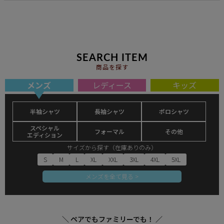
SEARCH ITEM
商品を探す
メンズ
レディース
キッズ
半袖シャツ
長袖シャツ
ポロシャツ
スペシャル
フォーマル
その他
エディション
サイズから探す（在庫ありのみ）
S
M
L
XL
XXL
3XL
4XL
5XL
メンズを全て見る >
＼ ペアでもファミリーでも！ ／