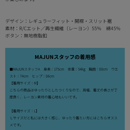
デザイン：レギュラーフィット・開襟・スリット裾
素材：R/Cエット／再生繊維（レーヨン）55％ 綿45％
ボタン：無地樹脂釦
MAJUNスタッフの着用感
■MAJUNスタッフA 身長：175cm 体重：54kg 胸囲：80cm ウエ
スト：74cm ヒップ：86cm
【着用サイズ：M】
こちらの商品はゆったりとしたつくりなので、肩幅、着丈の長さが丁
度良く、レーヨン素材の着心地もいいです。
【着用サイズ：L】
Ｌサイズだと私には大きく感じ、ゆったり着たい方にはこちらオスス
メです。