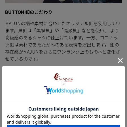
BUTTON 釦のこだわり
MAJUNの柄や素材に合わせたオリジナル釦を使用してい
ます。貝釦は「黒蝶貝」や「高瀬貝」などを使い、 より
高級感のあるシャツに仕上げています。一方、ココナッ
ツ釦は素朴であたたかみのある表情を演出します。 釦の
存在感がMAJUNをさらにワンランク上のものへと変化さ
せているのです。