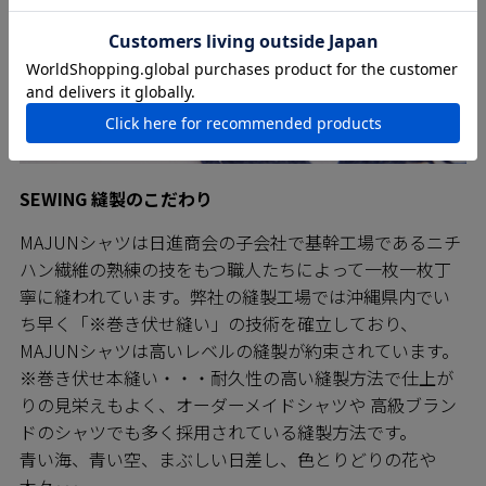
SEWING 縫製のこだわり
MAJUNシャツは日進商会の子会社で基幹工場であるニチ
ハン繊維の熟練の技をもつ職人たちによって一枚一枚丁
寧に縫われています。弊社の縫製工場では沖縄県内でい
ち早く「※巻き伏せ縫い」の技術を確立しており、
MAJUNシャツは高いレベルの縫製が約束されています。
※巻き伏せ本縫い・・・耐久性の高い縫製方法で仕上が
りの見栄えもよく、オーダーメイドシャツや 高級ブラン
ドのシャツでも多く採用されている縫製方法です。
青い海、青い空、まぶしい日差し、色とりどりの花や
木々･･･。