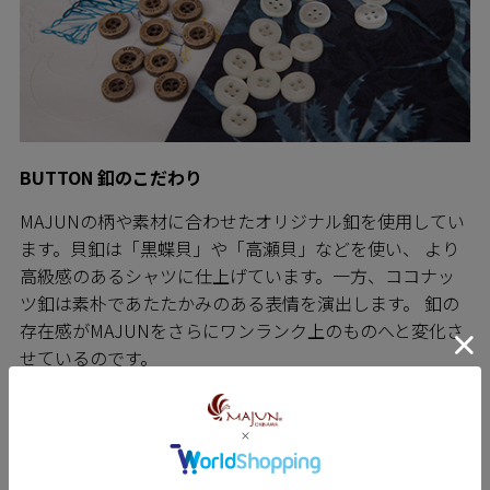
BUTTON 釦のこだわり
MAJUNの柄や素材に合わせたオリジナル釦を使用してい
ます。貝釦は「黒蝶貝」や「高瀬貝」などを使い、 より
高級感のあるシャツに仕上げています。一方、ココナッ
ツ釦は素朴であたたかみのある表情を演出します。 釦の
存在感がMAJUNをさらにワンランク上のものへと変化さ
せているのです。