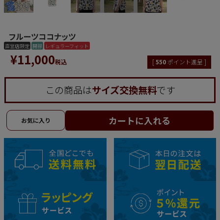
フルーツココナッツ
直営店限定
開襟
レギュラーフィット
¥
11,000
税込
[
550
ポイント進呈 ]
この商品は
サイズ交換無料
です
カートに入れる