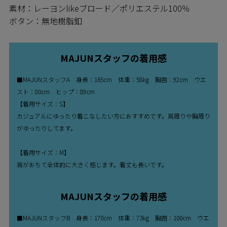
素材：レーヨンlikeブロード／ポリエステル100％
ボタン：無地樹脂釦
MAJUNスタッフの着用感
■MAJUNスタッフA 身長：165cm 体重：58kg 胸囲：92cm ウエ
スト：80cm ヒップ：89cm
【着用サイズ：S】
カジュアルにゆったり着こなしたい方におすすめです。肩周りや胸周り
がゆったりしてます。
【着用サイズ：M】
肩がおちて全体的に大きく感じます。着丈も長いです。
MAJUNスタッフの着用感
■MAJUNスタッフB 身長：170cm 体重：73kg 胸囲：100cm ウエ