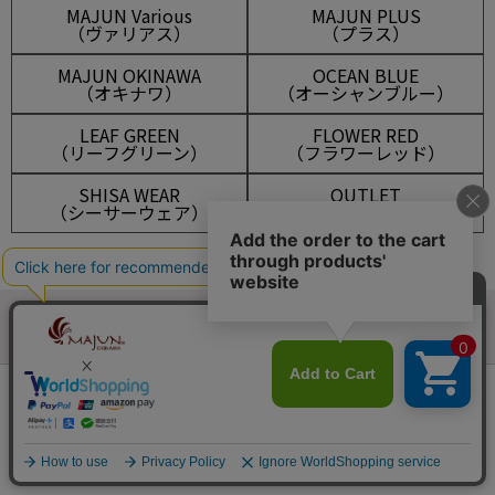
MAJUN Various
MAJUN PLUS
（ヴァリアス）
（プラス）
MAJUN OKINAWA
OCEAN BLUE
（オキナワ）
（オーシャンブルー）
LEAF GREEN
FLOWER RED
（リーフグリーン）
（フラワーレッド）
SHISA WEAR
OUTLET
（シーサーウェア）
（アウトレット）
会員は550ポイント付与！
新規会員登録はこちら
¥
11,000
税込
マイアカウント
メルマガ登録
カートに入れる
新規会員登録
ログイン