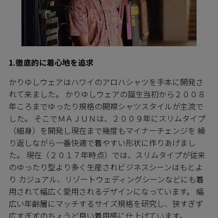
1.徹底的に着心地を追求
かりゆしウェアはハワイのアロハシャツを手本に開発さ
れて来ました。 かりゆしウェアの誕生当初から２００８
年ころまでゆったり規格の開襟シャツスタイルが主流で
した。 そこでＭＡＪＵＮは、２００９年にスリムタイプ
（細身）を開発し現在まで幾度もマイナーチェンジを 繰
り返しながら一番快適で着やすい形状に作りあげまし
た。 現在（２０１７年時点）では、スリムタイプが従来
のゆったり型より多く生産されビジネスシーンはもとよ
り カジュアル、リゾートウェディングシーンなどにも着
用されて幅広く愛用されるデザインになっています。 幅
広い年齢層にマッチするサイズ規格を研究し、狭すぎず
広すぎずのちょうど良い着用感に仕上げています。