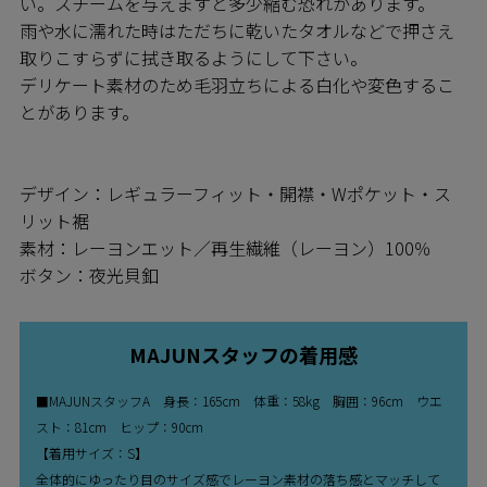
い。スチームを与えますと多少縮む恐れがあります。
雨や水に濡れた時はただちに乾いたタオルなどで押さえ
取りこすらずに拭き取るようにして下さい。
デリケート素材のため毛羽立ちによる白化や変色するこ
とがあります。
デザイン：レギュラーフィット・開襟・Wポケット・ス
リット裾
素材：レーヨンエット／再生繊維（レーヨン）100％
ボタン：夜光貝釦
MAJUNスタッフの着用感
■MAJUNスタッフA 身長：165cm 体重：58kg 胸囲：96cm ウエ
スト：81cm ヒップ：90cm
【着用サイズ：S】
全体的にゆったり目のサイズ感でレーヨン素材の落ち感とマッチして