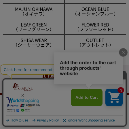
MAJUN OKINAWA
OCEAN BLUE
（オキナワ）
（オーシャンブルー）
LEAF GREEN
FLOWER RED
（リーフグリーン）
（フラワーレッド）
SHISA WEAR
OUTLET
（シーサーウェア）
（アウトレット）
マイアカウント
メルマガ登録
会員は825ポイント付与！
新規会員登録はこちら
¥
16,500
税込
カートに入れる
新規会員登録
ログイン