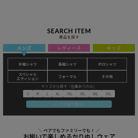
SEARCH ITEM
商品を探す
メンズ
レディース
キッズ
半袖シャツ
長袖シャツ
ポロシャツ
スペシャル
フォーマル
その他
エディション
サイズから探す（在庫ありのみ）
S
M
L
XL
XXL
3XL
4XL
5XL
メンズを全て見る >
＼ ペアでもファミリーでも！ ／
お揃いで楽しめるかりゆしウェア