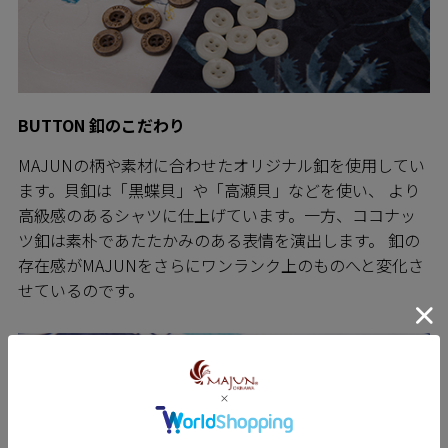
BUTTON 釦のこだわり
MAJUNの柄や素材に合わせたオリジナル釦を使用してい
ます。貝釦は「黒蝶貝」や「高瀬貝」などを使い、 より
高級感のあるシャツに仕上げています。一方、ココナッ
ツ釦は素朴であたたかみのある表情を演出します。 釦の
存在感がMAJUNをさらにワンランク上のものへと変化さ
せているのです。