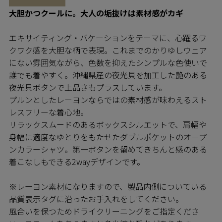
大胆かつクールに。大人の垢抜けは素材感がカギ
エキサイティング・バケーションをテーマに、心躍るワ
クワク感を大胆な柄で表現。これまでのかりゆしウェア
にない雰囲気ながら、色数を抑えたシンプルな色使いで
誰でも着やすく。沖縄県産の夜光貝を加工した艶のある
夜光貝ボタンで上品さもプラスしています。
プルンとしたレーヨンならではの素材感が味わえるスト
レスフリーな着心地。
リラックスムードのあるボックスシルエットで、肩幅や
身幅に適度なゆとりをもたせたダブルポケットのオープ
ンカラーシャツ。第一ボタンを留めてきちんと感のある
着こなしもできる2wayデザインです。
※レーヨン素材になりますので、製品内側についている
品質表示タグに沿ったお手入れをしてください。
風合いを保つためドライクリーニングをご指定くださ