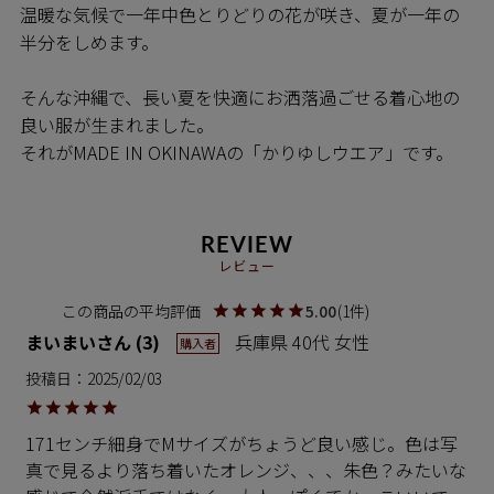
温暖な気候で一年中色とりどりの花が咲き、夏が一年の
半分をしめます。
そんな沖縄で、長い夏を快適にお洒落過ごせる着心地の
良い服が生まれました。
それがMADE IN OKINAWAの「かりゆしウエア」です。
REVIEW
レビュー
5.00
1
まいまい
3
兵庫県
40代
女性
購入者
投稿日
2025/02/03
171センチ細身でMサイズがちょうど良い感じ。色は写
真で見るより落ち着いたオレンジ、、、朱色？みたいな