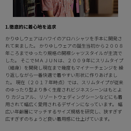
1.徹底的に着心地を追求
かりゆしウェアはハワイのアロハシャツを手本に開発さ
れて来ました。 かりゆしウェアの誕生当初から２００８
年ころまでゆったり規格の開襟シャツスタイルが主流で
した。 そこでＭＡＪＵＮは、２００９年にスリムタイプ
（細身）を開発し現在まで幾度もマイナーチェンジを 繰
り返しながら一番快適で着やすい形状に作りあげまし
た。 現在（２０１７年時点）では、スリムタイプが従来
のゆったり型より多く生産されビジネスシーンはもとよ
り カジュアル、リゾートウェディングシーンなどにも着
用されて幅広く愛用されるデザインになっています。 幅
広い年齢層にマッチするサイズ規格を研究し、狭すぎず
広すぎずのちょうど良い着用感に仕上げています。