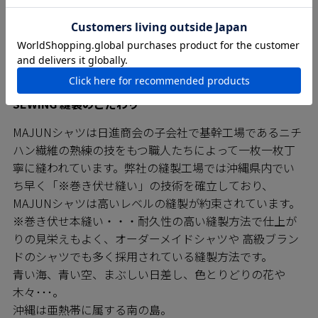
SEWING 縫製のこだわり
MAJUNシャツは日進商会の子会社で基幹工場であるニチ
ハン繊維の熟練の技をもつ職人たちによって一枚一枚丁
寧に縫われています。弊社の縫製工場では沖縄県内でい
ち早く「※巻き伏せ縫い」の技術を確立しており、
MAJUNシャツは高いレベルの縫製が約束されています。
※巻き伏せ本縫い・・・耐久性の高い縫製方法で仕上が
りの見栄えもよく、オーダーメイドシャツや 高級ブラン
ドのシャツでも多く採用されている縫製方法です。
青い海、青い空、まぶしい日差し、色とりどりの花や
木々･･･。
沖縄は亜熱帯に属する南の島。