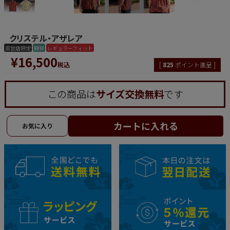
クリステル・アザレア
直営店限定
開襟
レギュラーフィット
¥
16,500
税込
[
825
ポイント進呈 ]
この商品は
サイズ交換無料
です
カートに入れる