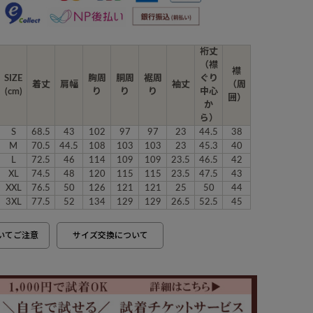
裄丈
（襟
襟
SIZE
胸周
胴周
裾周
ぐり
着丈
肩幅
袖丈
（周
(cm)
り
り
り
中心
囲）
か
ら）
S
68.5
43
102
97
97
23
44.5
38
M
70.5
44.5
108
103
103
23
45.3
40
L
72.5
46
114
109
109
23.5
46.5
42
XL
74.5
48
120
115
115
23.5
47.5
43
XXL
76.5
50
126
121
121
25
50
44
3XL
77.5
52
134
129
129
26.5
52.5
45
いてご注意
サイズ交換について