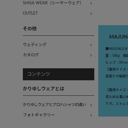
SHISA WEAR（シーサーウェア）
OUTLET
その他
MAJU
ウェディング
■MAJUNス
カタログ
重：58kg 
ヒップ：89cm
【着用サイズ
コンテンツ
肩周りや胸周
かりゆしウェアとは
【着用サイズ
見ためも着心
です。ストレ
かりゆしウェアとアロハシャツの違い
フォトギャラリー