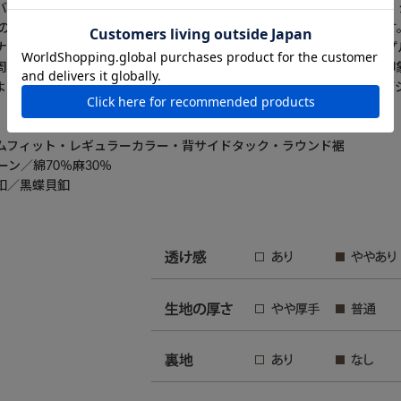
バキをメインモチーフに、左裾から右肩にかけてダイナミックに配置。
感のある生き生きとしたモチーフが着る人の表情も明るく見せてくれます
ナチュラル感のあるしっかりした素材感。20番手の糸で織り上げシンプ
周りをスッキリと見せる小襟のレギュラーカラーとスタイリッシュな印
より繊細な雰囲気に仕上げました。袖ぐりや脇は巻伏せ縫い、脇裾のガ
。
ムフィット・レギュラーカラー・背サイドタック・ラウンド裾
ーン／綿70％麻30％
釦／黒蝶貝釦