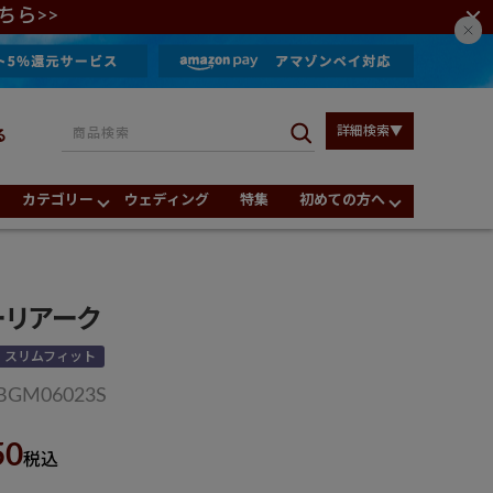
ちら>>
詳細検索▼
る
カテゴリー
ウェディング
特集
初めての方へ
ーリアーク
スリムフィット
BGM06023S
50
税込