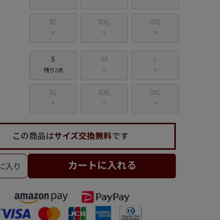
XL
XXL
3XL
×
×
×
S
M
L
×
×
残り2点
XL
XXL
3XL
×
×
×
この商品は
サイズ交換無料
です
カートに入れる