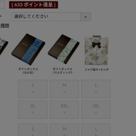
[
633
ポイント進呈 ]
(
の種類
必
須
)
S
M
L
×
×
×
XL
XXL
3XL
×
×
×
S
M
L
×
×
×