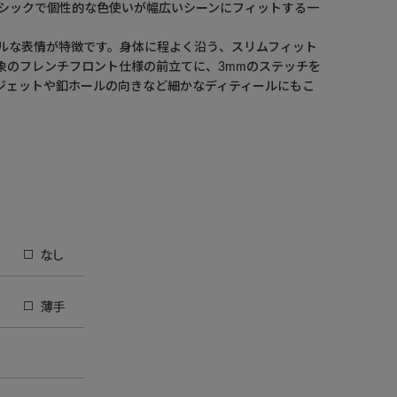
 シックで個性的な色使いが幅広いシーンにフィットする一
。
ルな表情が特徴です。身体に程よく沿う、スリムフィット
象のフレンチフロント仕様の前立てに、3mmのステッチを
ジェットや釦ホールの向きなど細かなディティールにもこ