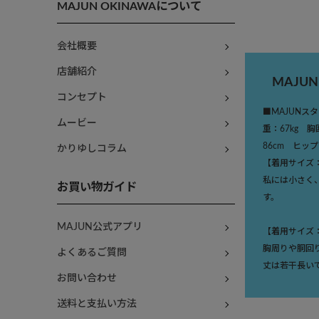
MAJUN OKINAWAについて
会社概要
店舗紹介
MAJU
コンセプト
■MAJUNス
ムービー
重：67kg 
86cm ヒップ
かりゆしコラム
【着用サイズ
私には小さく
お買い物ガイド
す。
MAJUN公式アプリ
【着用サイズ
胸周りや胴回
よくあるご質問
丈は若干長い
お問い合わせ
送料と支払い方法