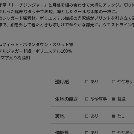
年草「トーチジンジャー」と月桃を組み合わせて大柄にアレンジ。切り
だわった繊細なタッチで表現。凛としたクールな印象の一枚に。
のジャガード織素材。ポリエステル繊維の光沢感がプリントを引き立て
襟で、釦を外して着たときも涼しげで華やかな襟元に。ウエストライン
ムフィット・ボタンダウン・スリット裾
テルジャガード織／ポリエステル100％
N文字入り樹脂釦