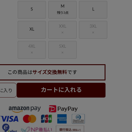
M
S
L
残り3点
XXL
3XL
XL
×
×
4XL
5XL
×
×
この商品は
サイズ交換無料
です
カートに入れる