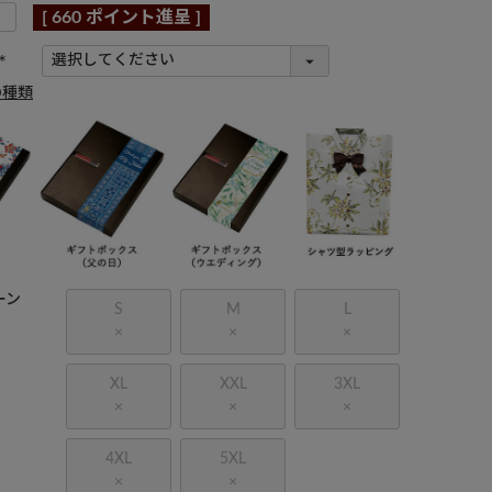
[
660
ポイント進呈 ]
(
の種類
必
須
)
ーン
S
M
L
×
×
×
XL
XXL
3XL
×
×
×
4XL
5XL
×
×