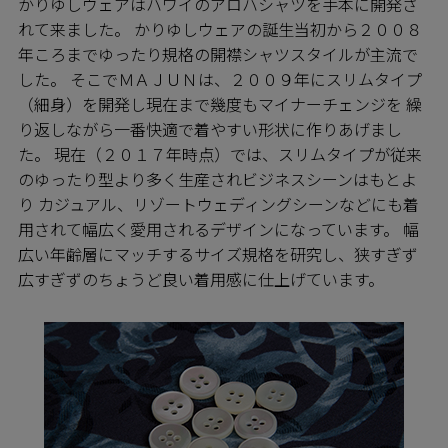
かりゆしウェアはハワイのアロハシャツを手本に開発さ
れて来ました。 かりゆしウェアの誕生当初から２００８
年ころまでゆったり規格の開襟シャツスタイルが主流で
した。 そこでＭＡＪＵＮは、２００９年にスリムタイプ
（細身）を開発し現在まで幾度もマイナーチェンジを 繰
り返しながら一番快適で着やすい形状に作りあげまし
た。 現在（２０１７年時点）では、スリムタイプが従来
のゆったり型より多く生産されビジネスシーンはもとよ
り カジュアル、リゾートウェディングシーンなどにも着
用されて幅広く愛用されるデザインになっています。 幅
広い年齢層にマッチするサイズ規格を研究し、狭すぎず
広すぎずのちょうど良い着用感に仕上げています。