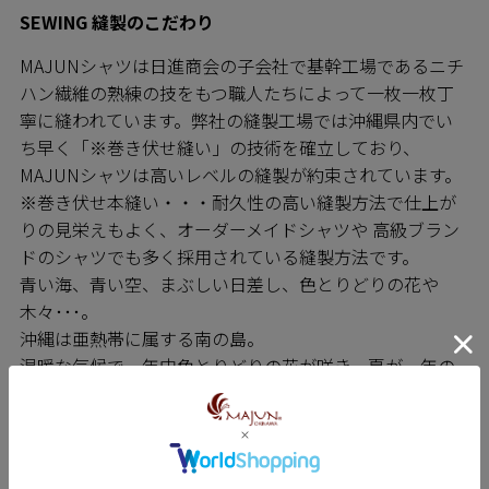
SEWING 縫製のこだわり
MAJUNシャツは日進商会の子会社で基幹工場であるニチ
ハン繊維の熟練の技をもつ職人たちによって一枚一枚丁
寧に縫われています。弊社の縫製工場では沖縄県内でい
ち早く「※巻き伏せ縫い」の技術を確立しており、
MAJUNシャツは高いレベルの縫製が約束されています。
※巻き伏せ本縫い・・・耐久性の高い縫製方法で仕上が
りの見栄えもよく、オーダーメイドシャツや 高級ブラン
ドのシャツでも多く採用されている縫製方法です。
青い海、青い空、まぶしい日差し、色とりどりの花や
木々･･･。
沖縄は亜熱帯に属する南の島。
温暖な気候で一年中色とりどりの花が咲き、夏が一年の
半分をしめます。
そんな沖縄で、長い夏を快適にお洒落過ごせる着心地の
良い服が生まれました。