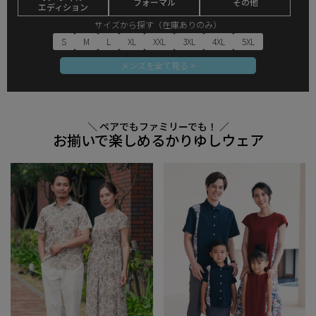
フォーマル
その他
エディション
サイズから探す（在庫ありのみ）
S
M
L
XL
XXL
3XL
4XL
5XL
メンズを全て見る >
＼ ペアでもファミリーでも！ ／
お揃いで楽しめるかりゆしウェア