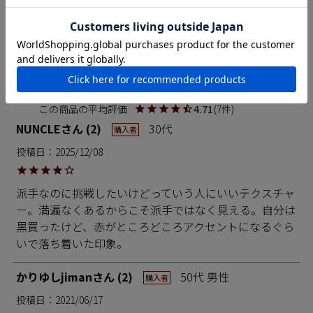
それがMADE IN OKINAWAの「かりゆしウエア」です。
REVIEW
レビュー
4.71
7
NUNCLE
2
30代
購入者
投稿日
2025/12/08
派手なのに挑戦したいけどっていう人にいいテクスチャ
ー。満遍なくあるからこそ派手ではなく見える。自分は
黒買ったけど、赤がところどころアクセントになるぐら
いで落ち着いた印象。
かりゆしjiman
2
50代
男性
購入者
投稿日
2021/06/17