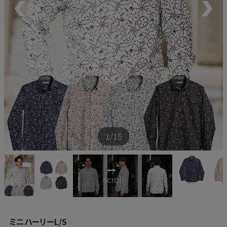
新商品
再入荷商品
アウトレット
サイズから探す
1
/15
レーベルから探す
scroll
ミニハーリーL/S