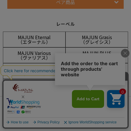
ペア商品
レーベル
MAJUN Eternal
MAJUN Grasis
（エターナル）
（グレイシス）
MAJUN Various
MAJUN PLUS
（ヴァリアス）
（プラス）
MAJUN OKINAWA
OCEAN BLUE
（オキナワ）
（オーシャンブルー）
LEAF GREEN
FLOWER RED
（リーフグリーン）
（フラワーレッド）
SHISA WEAR
OUTLET
会員は468ポイント付与！
新規会員登録はこちら
（シーサーウェア）
（アウトレット）
¥
9,350
税込
カートに入れる