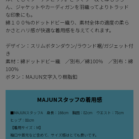
ん、ジャケットやカーディガンを羽織ってよりトラッド
な印象にも。
綿１００%のドットドビー織り、素材全体の適度の柔ら
かさとハリ感が快適な着用感を与えてくれます。
デザイン：スリムボタンダウン/ラウンド裾/ガジェット付
き
素材：綿ドットドビー織 ／別布／綿100％ ／別布：綿
100％
ボタン：MAJUN文字入り樹脂釦
MAJUNスタッフの着用感
■MAJUNスタッフA 身長：166cm 胸囲：82cm ウエスト：78cm
ヒップ：88cm
【着用サイズ：M】
袖口や首元など含めて、サイズ感はとても良いです。